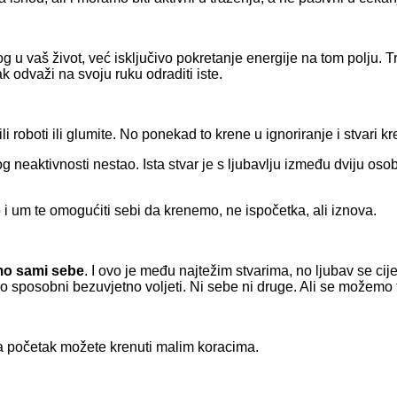
 u vaš život, već isključivo pokretanje energije na tom polju. Tr
ak odvaži na svoju ruku odraditi iste.
li roboti ili glumite. No ponekad to krene u ignoriranje i stvari k
bog neaktivnosti nestao. Ista stvar je s ljubavlju između dviju os
elo i um te omogućiti sebi da krenemo, ne ispočetka, ali iznova.
mo sami sebe
. I ovo je među najtežim stvarima, no ljubav se ci
 sposobni bezuvjetno voljeti. Ni sebe ni druge. Ali se možemo tr
 za početak možete krenuti malim koracima.