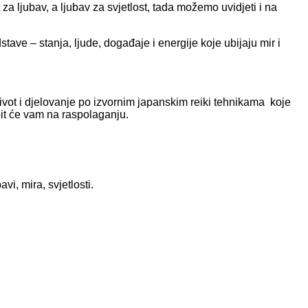
a ljubav, a ljubav za svjetlost, tada možemo uvidjeti i na
tave – stanja, ljude, događaje i energije koje ubijaju mir i
 život i djelovanje po izvornim japanskim reiki tehnikama koje
bit će vam na raspolaganju.
i, mira, svjetlosti.