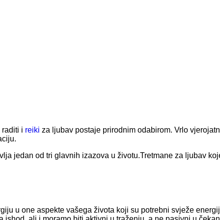
raditi i
reiki
za ljubav postaje prirodnim odabirom. Vrlo vjerojat
ciju.
ja jedan od tri glavnih izazova u životu.Tretmane za ljubav koje 
rgiju u one aspekte vašega života koji su potrebni svježe energije
a ishod, ali i moramo biti aktivni u traženju, a ne pasivni u čekan