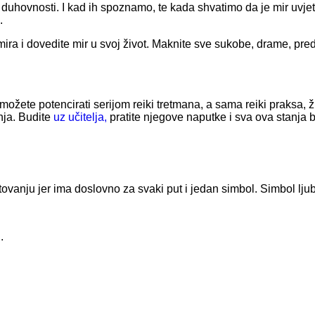
uhovnosti. I kad ih spoznamo, te kada shvatimo da je mir uvjet z
.
mira i dovedite mir u svoj život. Maknite sve sukobe, drame, preds
t možete potencirati serijom reiki tretmana, a sama reiki praksa,
nja. Budite
uz učitelja,
pratite njegove naputke i sva ova stanja 
anju jer ima doslovno za svaki put i jedan simbol. Simbol ljubav
.