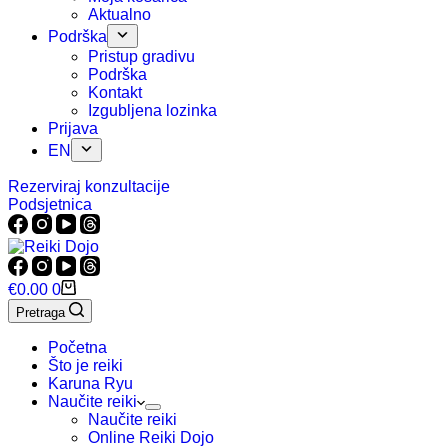
Aktualno
Podrška
Pristup gradivu
Podrška
Kontakt
Izgubljena lozinka
Prijava
EN
Rezerviraj konzultacije
Podsjetnica
Košarica
€
0.00
0
Pretraga
Početna
Što je reiki
Karuna Ryu
Naučite reiki
Naučite reiki
Online Reiki Dojo