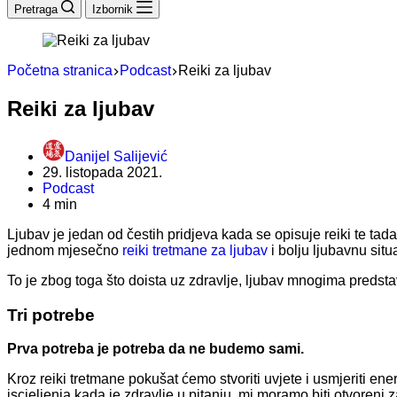
Pretraga
Izbornik
Početna stranica
Podcast
Reiki za ljubav
Reiki za ljubav
Danijel Salijević
29. listopada 2021.
Podcast
4 min
Ljubav je jedan od čestih pridjeva kada se opisuje reiki te tada 
jednom mjesečno
reiki tretmane za ljubav
i bolju ljubavnu situa
To je zbog toga što doista uz zdravlje, ljubav mnogima predstavl
Tri potrebe
Prva potreba je potreba da ne budemo sami.
Kroz reiki tretmane pokušat ćemo stvoriti uvjete i usmjeriti ene
iscjeljenja kada je zdravlje u pitanju, mi moramo biti otvoreni z