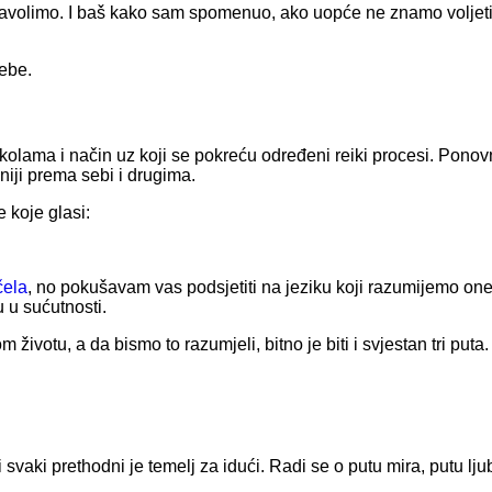
 zavolimo. I baš kako sam spomenuo, ako uopće ne znamo voljeti 
sebe.
m školama i način uz koji se pokreću određeni reiki procesi. Pono
iji prema sebi i drugima.
koje glasi:
čela
, no pokušavam vas podsjetiti na jeziku koji razumijemo one 
u u sućutnosti.
 životu, a da bismo to razumjeli, bitno je biti i svjestan tri puta.
i svaki prethodni je temelj za idući. Radi se o putu mira, putu ljub