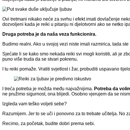
Ovi tretmani nikako neće za svrhu i efekt imati dovlačenje nekog
dozvoljeni kada je reiki u pitanju ni djelotvorni ako se netko ip
Druga potreba je da naša veza funkcionira.
Budimo realni. Ako u svojoj vezi niste imali razmirica, tada ste i
Sjećate li se kako smo nekada reiki svi mogli koristiti, ali je z
puno više truda da se stvari pokrenu.
I tu reiki pomaže. Vratiti svjetlost i žar, probuditi uspavano tij
I treća potreba je možda među najvažnijima.
Potreba da voli
ne pružimo sigurnost, ona blijedi. Osobno vjerujem da se nismo
Izgleda vam teško voljeti sebe?
Razumijem. Jer to se uči i ponovno za to trebate učitelja. No
Recimo, za početak, budite dobri prema sebi.