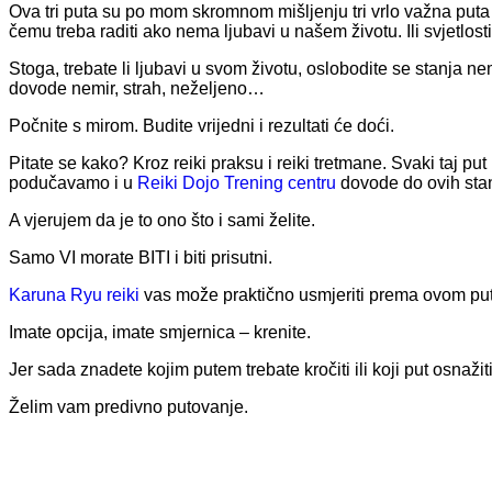
Ova tri puta su po mom skromnom mišljenju tri vrlo važna puta d
čemu treba raditi ako nema ljubavi u našem životu. Ili svjetlosti
Stoga, trebate li ljubavi u svom životu, oslobodite se stanja ne
dovode nemir, strah, neželjeno…
Počnite s mirom. Budite vrijedni i rezultati će doći.
Pitate se kako? Kroz reiki praksu i reiki tretmane. Svaki taj pu
podučavamo i u
Reiki Dojo Trening centru
dovode do ovih sta
A vjerujem da je to ono što i sami želite.
Samo VI morate BITI i biti prisutni.
Karuna Ryu reiki
vas može praktično usmjeriti prema ovom putov
Imate opcija, imate smjernica – krenite.
Jer sada znadete kojim putem trebate kročiti ili koji put osnažiti
Želim vam predivno putovanje.