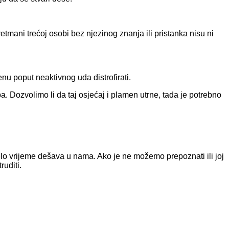
etmani trećoj osobi bez njezinog znanja ili pristanka nisu ni
renu poput neaktivnog uda distrofirati.
oba. Dozvolimo li da taj osjećaj i plamen utrne, tada je potrebno
jelo vrijeme dešava u nama. Ako je ne možemo prepoznati ili joj
uditi.