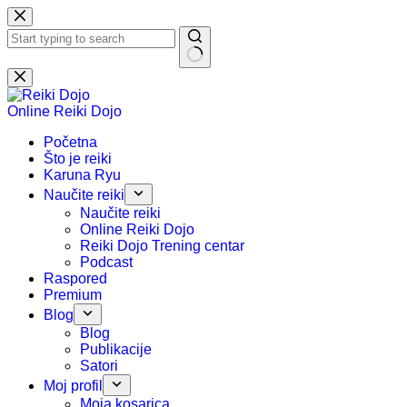
Preskoči
na
sadržaj
Nema
rezultata.
Online Reiki Dojo
Početna
Što je reiki
Karuna Ryu
Naučite reiki
Naučite reiki
Online Reiki Dojo
Reiki Dojo Trening centar
Podcast
Raspored
Premium
Blog
Blog
Publikacije
Satori
Moj profil
Moja kosarica