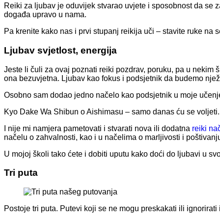
Reiki za ljubav je oduvijek stvarao uvjete i sposobnost da se
događa upravo u nama.
Pa krenite kako nas i prvi stupanj reikija uči – stavite ruke na 
Ljubav svjetlost, energija
Jeste li čuli za ovaj poznati reiki pozdrav, poruku, pa u neki
ona bezuvjetna. Ljubav kao fokus i podsjetnik da budemo nježn
Osobno sam dodao jedno načelo kao podsjetnik u moje učenje 
Kyo Dake Wa Shibun o Aishimasu – samo danas ću se voljeti.
I nije mi namjera pametovati i stvarati nova ili dodatna
reiki na
načelu o zahvalnosti, kao i u načelima o marljivosti i poštivanj
U mojoj školi tako ćete i dobiti uputu kako doći do ljubavi u svom
Tri puta
Postoje tri puta. Putevi koji se ne mogu preskakati ili ignorirati 