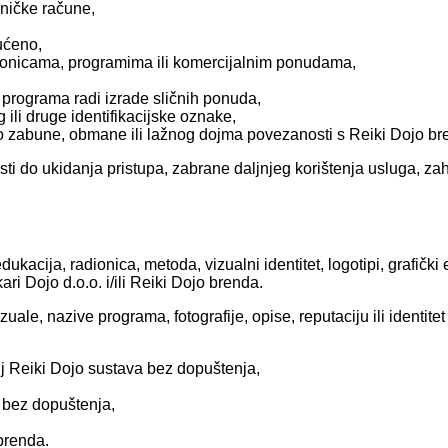
isničke račune,
ućeno,
radionicama, programima ili komercijalnim ponudama,
ed programa radi izrade sličnih ponuda,
g ili druge identifikacijske oznake,
 do zabune, obmane ili lažnog dojma povezanosti s Reiki Dojo b
i do ukidanja pristupa, zabrane daljnjeg korištenja usluga, zah
dukacija, radionica, metoda, vizualni identitet, logotipi, grafički
ri Dojo d.o.o. i/ili Reiki Dojo brenda.
zuale, nazive programa, fotografije, opise, reputaciju ili identitet
elj Reiki Dojo sustava bez dopuštenja,
u bez dopuštenja,
 brenda.