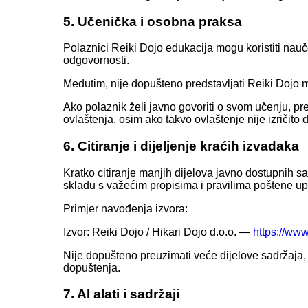
5. Učenička i osobna praksa
Polaznici Reiki Dojo edukacija mogu koristiti naučen
odgovornosti.
Međutim, nije dopušteno predstavljati Reiki Dojo mat
Ako polaznik želi javno govoriti o svom učenju, pr
ovlaštenja, osim ako takvo ovlaštenje nije izričito 
6. Citiranje i dijeljenje kraćih izvadaka
Kratko citiranje manjih dijelova javno dostupnih s
skladu s važećim propisima i pravilima poštene u
Primjer navođenja izvora:
Izvor: Reiki Dojo / Hikari Dojo d.o.o. —
https://www
Nije dopušteno preuzimati veće dijelove sadržaja, c
dopuštenja.
7. AI alati i sadržaji