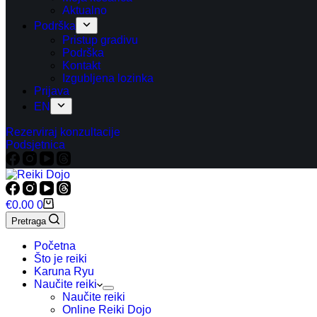
Aktualno
Podrška
Pristup gradivu
Podrška
Kontakt
Izgubljena lozinka
Prijava
EN
Rezerviraj konzultacije
Podsjetnica
Košarica
€
0.00
0
Pretraga
Početna
Što je reiki
Karuna Ryu
Naučite reiki
Naučite reiki
Online Reiki Dojo