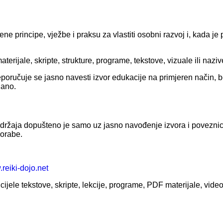
e principe, vježbe i praksu za vlastiti osobni razvoj i, kada je 
erijale, skripte, strukture, programe, tekstove, vizuale ili nazive
eporučuje se jasno navesti izvor edukacije na primjeren način, 
dano.
adržaja dopušteno je samo uz jasno navođenje izvora i poveznice 
porabe.
.reiki-dojo.net
ijele tekstove, skripte, lekcije, programe, PDF materijale, vide