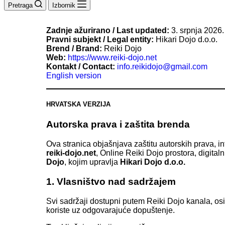
Pretraga
Izbornik
Zadnje ažurirano / Last updated:
3. srpnja 2026. 
Pravni subjekt / Legal entity:
Hikari Dojo d.o.o.
Brend / Brand:
Reiki Dojo
Web:
https://www.reiki-dojo.net
Kontakt / Contact:
info.reikidojo@gmail.com
English version
HRVATSKA VERZIJA
Autorska prava i zaštita brenda
Ova stranica objašnjava zaštitu autorskih prava, i
reiki-dojo.net
, Online Reiki Dojo prostora, digita
Dojo
, kojim upravlja
Hikari Dojo d.o.o.
1. Vlasništvo nad sadržajem
Svi sadržaji dostupni putem Reiki Dojo kanala, osim
koriste uz odgovarajuće dopuštenje.