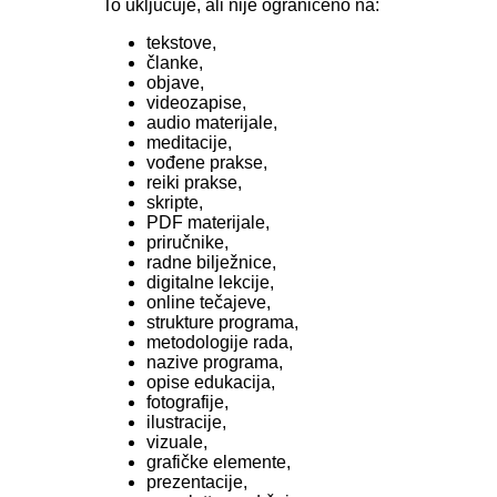
To uključuje, ali nije ograničeno na:
tekstove,
članke,
objave,
videozapise,
audio materijale,
meditacije,
vođene prakse,
reiki prakse,
skripte,
PDF materijale,
priručnike,
radne bilježnice,
digitalne lekcije,
online tečajeve,
strukture programa,
metodologije rada,
nazive programa,
opise edukacija,
fotografije,
ilustracije,
vizuale,
grafičke elemente,
prezentacije,