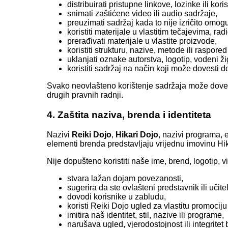
distribuirati pristupne linkove, lozinke ili kor
snimati zaštićene video ili audio sadržaje,
preuzimati sadržaj kada to nije izričito omog
koristiti materijale u vlastitim tečajevima, 
prerađivati materijale u vlastite proizvode,
koristiti strukturu, nazive, metode ili raspor
uklanjati oznake autorstva, logotip, vodeni ži
koristiti sadržaj na način koji može dovesti
Svako neovlašteno korištenje sadržaja može dovest
drugih pravnih radnji.
4. Zaštita naziva, brenda i identiteta
Nazivi
Reiki Dojo
,
Hikari Dojo
, nazivi programa, e
elementi brenda predstavljaju vrijednu imovinu Hika
Nije dopušteno koristiti naše ime, brend, logotip, vi
stvara lažan dojam povezanosti,
sugerira da ste ovlašteni predstavnik ili učit
dovodi korisnike u zabludu,
koristi Reiki Dojo ugled za vlastitu promocij
imitira naš identitet, stil, nazive ili programe,
narušava ugled, vjerodostojnost ili integritet