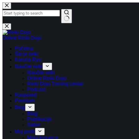
Preskoči
na
sadržaj
Nema
rezultata.
Online Reiki Dojo
Početna
Što je reiki
Karuna Ryu
Naučite reiki
Naučite reiki
Online Reiki Dojo
Reiki Dojo Trening centar
Podcast
Raspored
Premium
Blog
Blog
Publikacije
Satori
Moj profil
Moja kosarica