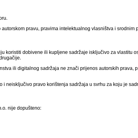
oru.
o autorskom pravu, pravima intelektualnog vlasništva i srodnim 
miju koristiti dobivene ili kupljene sadržaje isključivo za vlastit
drugačije.
stva ili digitalnog sadržaja ne znači prijenos autorskih prava, pr
i neisključivo pravo korištenja sadržaja u svrhu za koju je sadr
.o. nije dopušteno: