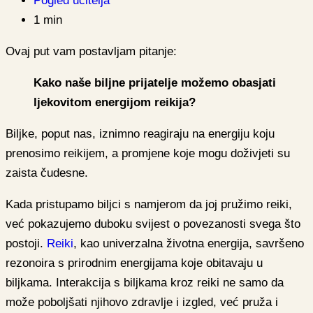
Pogled učitelja
1 min
Ovaj put vam postavljam pitanje:
Kako naše biljne prijatelje možemo obasjati
ljekovitom energijom reikija?
Biljke, poput nas, iznimno reagiraju na energiju koju
prenosimo reikijem, a promjene koje mogu doživjeti su
zaista čudesne.
Kada pristupamo biljci s namjerom da joj pružimo reiki,
već pokazujemo duboku svijest o povezanosti svega što
postoji.
Reiki
, kao univerzalna životna energija, savršeno
rezonoira s prirodnim energijama koje obitavaju u
biljkama. Interakcija s biljkama kroz reiki ne samo da
može poboljšati njihovo zdravlje i izgled, već pruža i