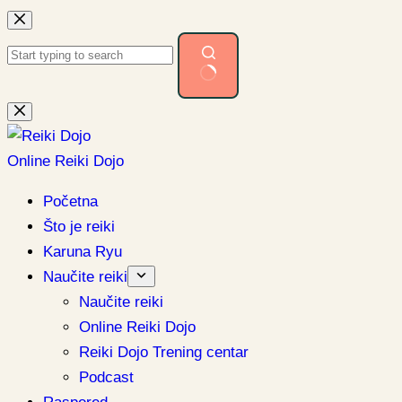
Preskoči
na
sadržaj
Nema
rezultata.
Online Reiki Dojo
Početna
Što je reiki
Karuna Ryu
Naučite reiki
Naučite reiki
Online Reiki Dojo
Reiki Dojo Trening centar
Podcast