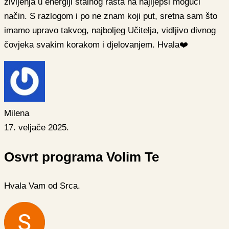
življenja u energiji stalnog rasta na najljepši mogući
način. S razlogom i po ne znam koji put, sretna sam što
imamo upravo takvog, najboljeg Učitelja, vidljivo divnog
čovjeka svakim korakom i djelovanjem. Hvala❤️
Milena
17. veljače 2025.
Osvrt programa Volim Te
Hvala Vam od Srca.