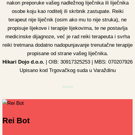
nakon preporuke vašeg nadležnog liječnika ili liječnika
osobe koju kao roditelj ili skrbnik zastupate. Reiki
terapeut nije liječnik (osim ako mu to nije struka), ne
propisuje lijekove i terapije lijekovima, te ne postavlja
medicinske dijagnoze, već je rad reiki terapeuta i svrha
reiki tretmana dodatno nadopunjavanje trenutačne terapije
propisane od strane vašeg liječnika.
Hikari Dojo d.o.o.
| OIB: 30917325253 | MBS: 070207926
Upisano kod Trgovačkog suda u Varaždinu
Prijava
Rei Bot