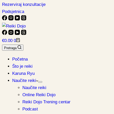
Rezerviraj konzultacije
Podsjetnica
Košarica
€
0.00
0
Pretraga
Početna
Što je reiki
Karuna Ryu
Naučite reiki
Naučite reiki
Online Reiki Dojo
Reiki Dojo Trening centar
Podcast