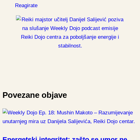
Reagirate
Povezane objave
Energetski integritet: zašto se umor ne