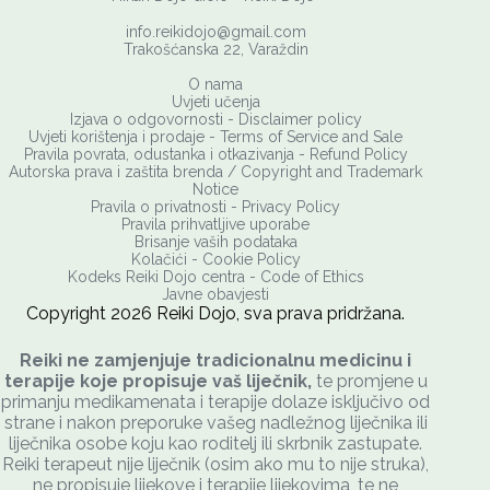
info.reikidojo@gmail.com
Trakošćanska 22, Varaždin
O nama
Uvjeti učenja
Izjava o odgovornosti - Disclaimer policy
Uvjeti korištenja i prodaje - Terms of Service and Sale
Pravila povrata, odustanka i otkazivanja - Refund Policy
Autorska prava i zaštita brenda / Copyright and Trademark
Notice
Pravila o privatnosti
-
Privacy Policy
Pravila prihvatljive uporabe
Brisanje vaših podataka
Kolačići - Cookie Policy
Kodeks Reiki Dojo centra - Code of Ethics
Javne obavjesti
Copyright
2026
Reiki Dojo
, sva prava pridržana.
Reiki ne zamjenjuje tradicionalnu medicinu i
terapije koje propisuje vaš liječnik,
te promjene u
primanju medikamenata i terapije dolaze isključivo od
strane i nakon preporuke vašeg nadležnog liječnika ili
liječnika osobe koju kao roditelj ili skrbnik zastupate.
Reiki terapeut nije liječnik (osim ako mu to nije struka),
ne propisuje lijekove i terapije lijekovima, te ne