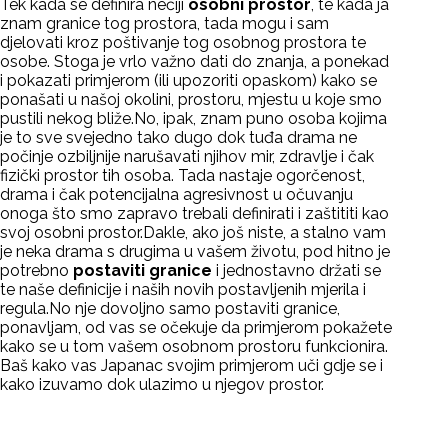
Tek kada se definira nečiji
osobni prostor
, te kada ja
znam granice tog prostora, tada mogu i sam
djelovati kroz poštivanje tog osobnog prostora te
osobe. Stoga je vrlo važno dati do znanja, a ponekad
i pokazati primjerom (ili upozoriti opaskom) kako se
ponašati u našoj okolini, prostoru, mjestu u koje smo
pustili nekog bliže.No, ipak, znam puno osoba kojima
je to sve svejedno tako dugo dok tuđa drama ne
počinje ozbiljnije narušavati njihov mir, zdravlje i čak
fizički prostor tih osoba. Tada nastaje ogorčenost,
drama i čak potencijalna agresivnost u očuvanju
onoga što smo zapravo trebali definirati i zaštititi kao
svoj osobni prostor.Dakle, ako još niste, a stalno vam
je neka drama s drugima u vašem životu, pod hitno je
potrebno
postaviti granice
i jednostavno držati se
te naše definicije i naših novih postavljenih mjerila i
regula.No nje dovoljno samo postaviti granice,
ponavljam, od vas se očekuje da primjerom pokažete
kako se u tom vašem osobnom prostoru funkcionira.
Baš kako vas Japanac svojim primjerom uči gdje se i
kako izuvamo dok ulazimo u njegov prostor.