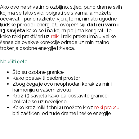
Ako ovo ne shvatimo ozbiljno, slijedi puno drame svih
kojima se tako svidi poigrati se s vama, a možete
očekivati i puno različite, vjerujte mi, nimalo ugodne
ljudske prirode i energije.U ovoj emisiji,
dati ću vam i
13 savjeta
kako se i na kojim poljima korigirati, te
kako reiki praktičari uz
reiki
i reiki praksu imaju velike
šanse da ovakve korekcije odrade uz minimalno
trošenja osobne energije i živaca.
Naučiti ćete
Što su osobne granice
Kako postaviti osobni prostor
Zbog čega je ovo neophodan korak za mir i
harmoniju u vašem životu
Kroz 13 savjeta kako da postavite granice i
izolirate se uz neželjeno
Kako kroz reiki tehniku možete kroz
reiki praksu
biti zaštićeni od tuđe drame i teške energije