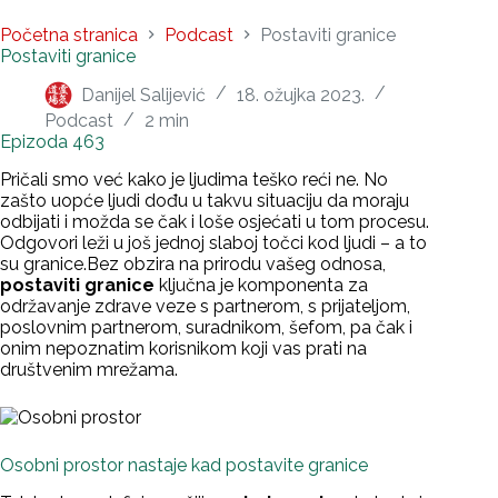
Početna stranica
Podcast
Postaviti granice
Postaviti granice
Danijel Salijević
18. ožujka 2023.
Podcast
2 min
Epizoda 463
Pričali smo već kako je ljudima teško reći ne. No
zašto uopće ljudi dođu u takvu situaciju da moraju
odbijati i možda se čak i loše osjećati u tom procesu.
Odgovori leži u još jednoj slaboj točci kod ljudi – a to
su granice.Bez obzira na prirodu vašeg odnosa,
postaviti granice
ključna je komponenta za
održavanje zdrave veze s partnerom, s prijateljom,
poslovnim partnerom, suradnikom, šefom, pa čak i
onim nepoznatim korisnikom koji vas prati na
društvenim mrežama.
Osobni prostor nastaje kad postavite granice