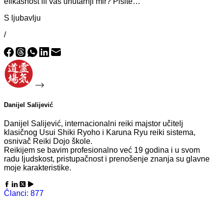
efikasnost ili vaš unutarnji mir? Pišite…
S ljubavlju
/
Danijel Salijević
Danijel Salijević, internacionalni reiki majstor učitelj
klasičnog Usui Shiki Ryoho i Karuna Ryu reiki sistema,
osnivač Reiki Dojo škole.
Reikijem se bavim profesionalno već 19 godina i u svom
radu ljudskost, pristupačnost i prenošenje znanja su glavne
moje karakteristike.
Članci: 877