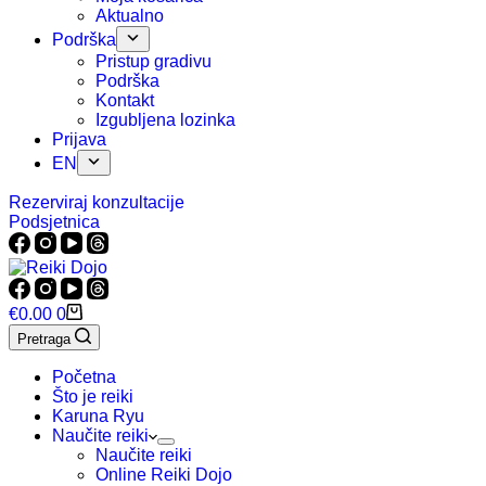
Aktualno
Podrška
Pristup gradivu
Podrška
Kontakt
Izgubljena lozinka
Prijava
EN
Rezerviraj konzultacije
Podsjetnica
Košarica
€
0.00
0
Pretraga
Početna
Što je reiki
Karuna Ryu
Naučite reiki
Naučite reiki
Online Reiki Dojo