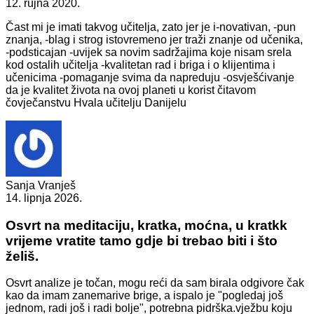
12. rujna 2020.
Čast mi je imati takvog učitelja, zato jer je i-novativan, -pun
znanja, -blag i strog istovremeno jer traži znanje od učenika,
-podsticajan -uvijek sa novim sadržajima koje nisam srela
kod ostalih učitelja -kvalitetan rad i briga i o klijentima i
učenicima -pomaganje svima da napreduju -osvješćivanje
da je kvalitet života na ovoj planeti u korist čitavom
čovječanstvu Hvala učitelju Danijelu
Sanja Vranješ
14. lipnja 2026.
Osvrt na meditaciju, kratka, moćna, u kratkk
vrijeme vratite tamo gdje bi trebao biti i što
želiš.
Osvrt analize je točan, mogu reći da sam birala odgivore čak
kao da imam zanemarive brige, a ispalo je "pogledaj još
jednom, radi još i radi bolje", potrebna pidrška.vježbu koju