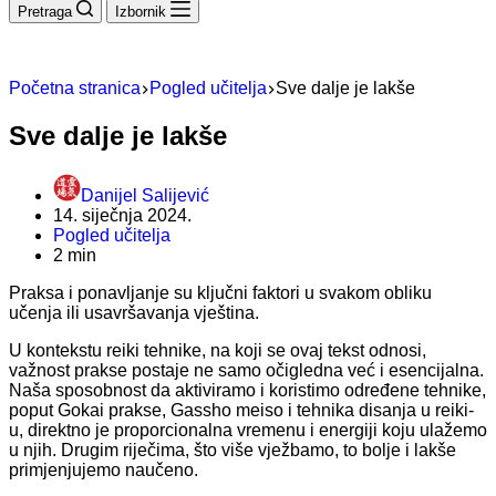
Pretraga
Izbornik
Početna stranica
Pogled učitelja
Sve dalje je lakše
Sve dalje je lakše
Danijel Salijević
14. siječnja 2024.
Pogled učitelja
2 min
Praksa i ponavljanje su ključni faktori u svakom obliku
učenja ili usavršavanja vještina.
U kontekstu reiki tehnike, na koji se ovaj tekst odnosi,
važnost prakse postaje ne samo očigledna već i esencijalna.
Naša sposobnost da aktiviramo i koristimo određene tehnike,
poput Gokai prakse, Gassho meiso i tehnika disanja u reiki-
u, direktno je proporcionalna vremenu i energiji koju ulažemo
u njih. Drugim riječima, što više vježbamo, to bolje i lakše
primjenjujemo naučeno.