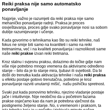
Reiki praksa nije samo automatsko
ponavljanje
Najprije, važno je razumjeti da reiki praksa nije samo
mehaničko ponavljanje radnji. Praksa je proces
osvještavanja, proces gdje svako ponavljanje nosi sa sobom
dublje razumijevanje i učenje.
Kada govorimo o tehnikama kao što su reiki tehnike, naš
fokus ne smije biti samo na kvantiteti i samo na reiki
tretmanima, već i na kvaliteti ponavljanja i raznolikosti same
naše
reiki prakse
izvan reiki tretmana.
Kroz stalnu i svjesnu praksu, dolazimo do točke gdje nam
više nije potrebno mnogo vremena da aktiviramo određeno
stanje – bilo da je to stanje mira, ljubavi ili svjetlosti. Da bi
došli do trenutka kada aktivacija tehnike i naša
reiki praksa
u efektu postaje gotovo trenutačna, potrebno je kroz
ponavljanje razviti unutarnji mišić, našu psihičku spretnost.
Svaki put kada ponovimo tehniku, njezino vladanje postaje
jače i intuitivnije. Nije neobično da u početnim fazama
prakse osjećamo kao da nam je potrebna vječnost da
postignemo željeno stanje. No, s vremenom i praksom, ta
ista tehnika koja je u početku iziskivala minute našeg