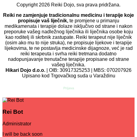
Copyright
2026
Reiki Dojo
, sva prava pridržana.
Reiki ne zamjenjuje tradicionalnu medicinu i terapije koje
propisuje vaš liječnik,
te promjene u primanju
medikamenata i terapije dolaze isključivo od strane i nakon
preporuke vašeg nadležnog liječnika ili liječnika osobe koju
kao roditelj ili skrbnik zastupate. Reiki terapeut nije liječnik
(osim ako mu to nije struka), ne propisuje lijekove i terapije
lijekovima, te ne postavlja medicinske dijagnoze, već je rad
reiki terapeuta i svrha reiki tretmana dodatno
nadopunjavanje trenutačne terapije propisane od strane
vašeg liječnika.
Hikari Dojo d.o.o.
| OIB: 30917325253 | MBS: 070207926
Upisano kod Trgovačkog suda u Varaždinu
Prijava
Rei Bot
Administrator
I will be back soon