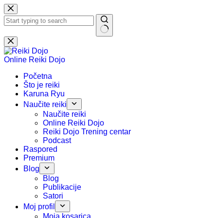
Preskoči
na
sadržaj
Nema
rezultata.
Online Reiki Dojo
Početna
Što je reiki
Karuna Ryu
Naučite reiki
Naučite reiki
Online Reiki Dojo
Reiki Dojo Trening centar
Podcast
Raspored
Premium
Blog
Blog
Publikacije
Satori
Moj profil
Moja kosarica