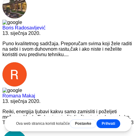
Boris Radosavljević
13. siječnja 2020.
Puno kvalitetnog sadržaja. Preporučam svima koji žele raditi
na sebi i svom duhovnom rastu,čak i ako niste i neželite
koristiti ovu predivnu tehniku....
Romana Makaj
13. siječnja 2020.
Reiki, energija ljubavi kakvu samo zamisliti i poželjeti
možemo. Hvala Ti dragi moj učitelju što si mi pokazao kako.
Tvoje veliko srce, nesebični rad i učenje - neprocjenjivo je <3