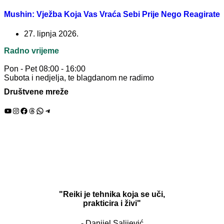
Mushin: Vježba Koja Vas Vraća Sebi Prije Nego Reagirate
27. lipnja 2026.
Radno vrijeme
Pon - Pet 08:00 - 16:00
Subota i nedjelja, te blagdanom ne radimo
Društvene mreže
YouTube
Instagram
Facebook
Threads
WhatsApp
Telegram
"Reiki je tehnika koja se uči,
prakticira i živi"
- Danijel Salijević