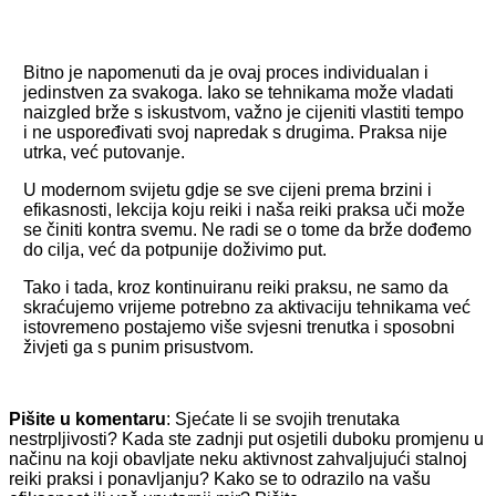
Bitno je napomenuti da je ovaj proces individualan i
jedinstven za svakoga. Iako se tehnikama može vladati
naizgled brže s iskustvom, važno je cijeniti vlastiti tempo
i ne uspoređivati svoj napredak s drugima.
Praksa nije
utrka, već putovanje.
U modernom svijetu gdje se sve cijeni prema brzini i
efikasnosti, lekcija koju reiki i naša reiki praksa uči može
se činiti kontra svemu. Ne radi se o tome da brže dođemo
do cilja, već da potpunije doživimo put.
Tako i tada, kroz kontinuiranu reiki praksu, ne samo da
skraćujemo vrijeme potrebno za aktivaciju tehnikama već
istovremeno postajemo više svjesni trenutka i sposobni
živjeti ga s punim prisustvom.
Pišite u komentaru
: Sjećate li se svojih trenutaka
nestrpljivosti? Kada ste zadnji put osjetili duboku promjenu u
načinu na koji obavljate neku aktivnost zahvaljujući stalnoj
reiki praksi i ponavljanju? Kako se to odrazilo na vašu