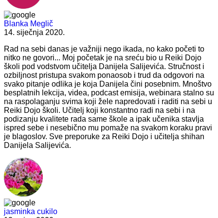
Blanka Meglič
14. siječnja 2020.
Rad na sebi danas je važniji nego ikada, no kako početi to
nitko ne govori... Moj početak je na sreću bio u Reiki Dojo
školi pod vodstvom učitelja Danijela Salijevića. Stručnost i
ozbiljnost pristupa svakom ponaosob i trud da odgovori na
svako pitanje odlika je koja Danijela čini posebnim. Mnoštvo
besplatnih lekcija, videa, podcast emisija, webinara stalno su
na raspolaganju svima koji žele napredovati i raditi na sebi u
Reiki Dojo školi. Učitelj koji konstantno radi na sebi i na
podizanju kvalitete rada same škole a ipak učenika stavlja
ispred sebe i nesebično mu pomaže na svakom koraku pravi
je blagoslov. Sve preporuke za Reiki Dojo i učitelja shihan
Danijela Salijevića.
jasminka cukilo