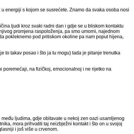
k u energiji s kojom se susrećete. Znamo da svaka osoba nosi
ličina ljudi kroz svaki radni dan i gdje se u bliskom kontaktu
jašnjivog promjena raspoloženja, pa smo umorni, najednom
aju da pokleknemo pod pritiskom okoline pa nam poput hijena,
 to takav posao i što ja tu mogu) tada je pitanje trenutka
poremećaji, na fizičkoj, emocionalnoj i ne rijetko na
 i među ljudima, gdje obitavate u nekoj zen oazi usamljenog
nika, mora prihvatiti taj neizbježni kontakt i što on u svojoj
lasniji i još više u crvenom.