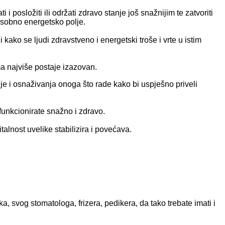
i i posložiti ili održati zdravo stanje još snažnijim te zatvoriti
 osobno energetsko polje.
li kako se ljudi zdravstveno i energetski troše i vrte u istim
ma najviše postaje izazovan.
e i osnaživanja onoga što rade kako bi uspješno priveli
funkcionirate snažno i zdravo.
alnost uvelike stabilizira i povećava.
ika, svog stomatologa, frizera, pedikera, da tako trebate imati i