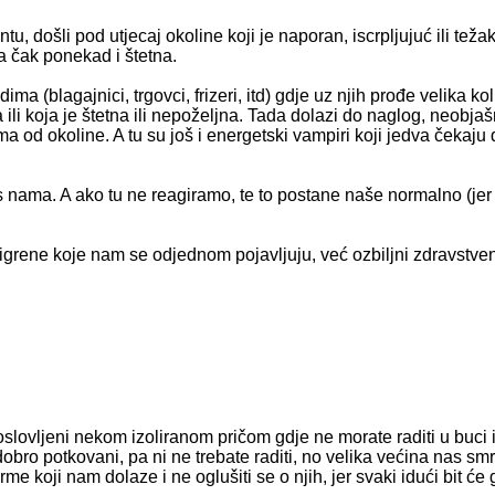
ošli pod utjecaj okoline koji je naporan, iscrpljujuć ili teža
pa čak ponekad i štetna.
ima (blagajnici, trgovci, frizeri, itd) gdje uz njih prođe velika ko
ili koja je štetna ili nepoželjna. Tada dolazi do naglog, neob
nima od okoline. A tu su još i energetski vampiri koji jedva ček
nama. A ako tu ne reagiramo, te to postane naše normalno (jer je
rene koje nam se odjednom pojavljuju, već ozbiljni zdravstveni 
oslovljeni nekom izoliranom pričom gdje ne morate raditi u buci
 dobro potkovani, pa ni ne trebate raditi, no velika većina nas smrt
 koji nam dolaze i ne oglušiti se o njih, jer svaki idući bit će g