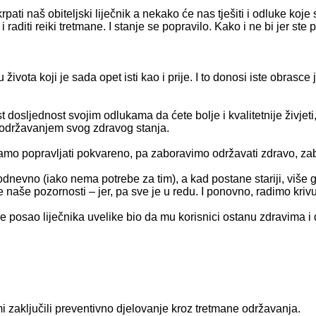
krpati naš obiteljski liječnik a nekako će nas tješiti i odluke koj
raditi reiki tretmane. I stanje se popravilo. Kako i ne bi jer ste p
života koji je sada opet isti kao i prije. I to donosi iste obrasc
dosljednost svojim odlukama da ćete bolje i kvalitetnije živjet
i održavanjem svog zdravog stanja.
samo popravljati pokvareno, pa zaboravimo održavati zdravo, z
dnevno (iako nema potrebe za tim), a kad postane stariji, više g
 naše pozornosti – jer, pa sve je u redu. I ponovno, radimo krivu
er je posao liječnika uvelike bio da mu korisnici ostanu zdravima
ami zaključili preventivno djelovanje kroz tretmane održavanja.