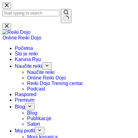
Preskoči
na
sadržaj
Nema
rezultata.
Online Reiki Dojo
Početna
Što je reiki
Karuna Ryu
Naučite reiki
Naučite reiki
Online Reiki Dojo
Reiki Dojo Trening centar
Podcast
Raspored
Premium
Blog
Blog
Publikacije
Satori
Moj profil
Moja kosarica