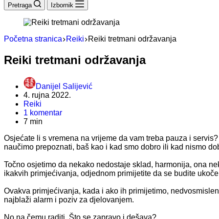
Pretraga
Izbornik
Početna stranica
Reiki
Reiki tretmani održavanja
Reiki tretmani održavanja
Danijel Salijević
4. rujna 2022.
Reiki
1 komentar
7 min
Osjećate li s vremena na vrijeme da vam treba pauza i servis?
naučimo prepoznati, baš kao i kad smo dobro ili kad nismo do
Točno osjetimo da nekako nedostaje sklad, harmonija, ona ne
ikakvih primjećivanja, odjednom primijetite da se budite ukoče
Ovakva primjećivanja, kada i ako ih primijetimo, nedvosmisleni 
najblaži alarm i poziv za djelovanjem.
No na čemu raditi. Što se zapravo i dešava?