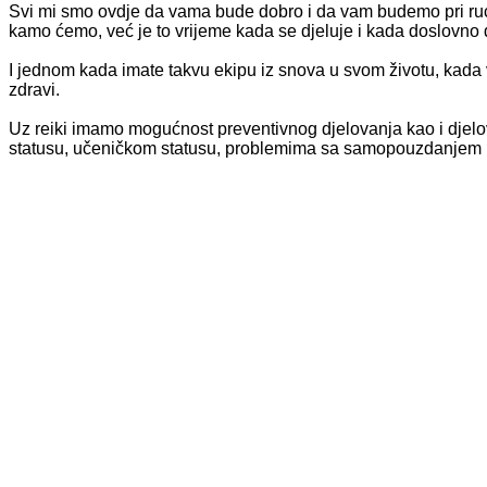
Svi mi smo ovdje da vama bude dobro i da vam budemo pri ruci k
kamo ćemo, već je to vrijeme kada se djeluje i kada doslovno di
I jednom kada imate takvu ekipu iz snova u svom životu, kad
zdravi.
Uz reiki imamo mogućnost preventivnog djelovanja kao i djelo
statusu, učeničkom statusu, problemima sa samopouzdanjem ili n