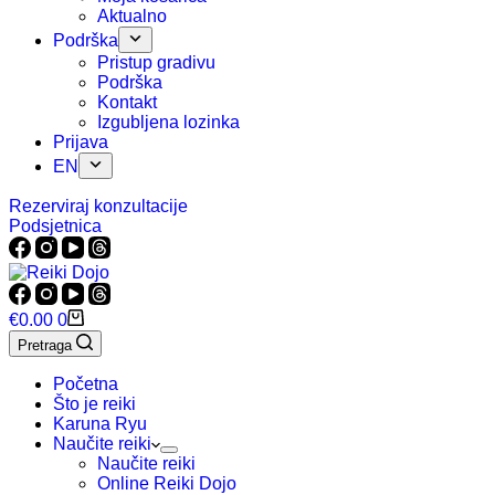
Aktualno
Podrška
Pristup gradivu
Podrška
Kontakt
Izgubljena lozinka
Prijava
EN
Rezerviraj konzultacije
Podsjetnica
Košarica
€
0.00
0
Pretraga
Početna
Što je reiki
Karuna Ryu
Naučite reiki
Naučite reiki
Online Reiki Dojo