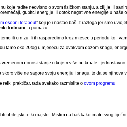
nu koje radite neovisno o svom fizičkom stanju, a cilj je ili sanirat
poremećaji, gubitci energije ili dotok negativne energije u naše
m osobni terapeut
” koji je i nastao baš iz razloga jer smo uvidje
eiki tretmani
tu pomažu.
jemo ili u nizu ili ih rasporedimo kroz mjesec u periodu koji va
otrebu tamo oko 20tog u mjesecu za ovakvom dozom snage, energij
da s vremenom donosi stanje u kojem više ne krpate i jednostavno 
koro više ne sagore svoju energiju i snagu, te da se njihova vit
e reiki praktičar, tada svakako razmislite o
ovom programu
.
t
ili obiteljski reiki majstor. Mislim da baš kako imate svog liječn