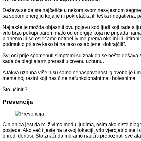
Dešava se da ste najčešće u nekom svom nesvjesnom segmentu, d
sa sobom energiju koja je ili pokretačka ili teška i negativna, 
Najlakše je možda objasniti ovu pojavu kod ljudi koji rade s ljud
vrlo brzo pokupi barem malo od energije koja ne pripada nama 
planemo ili se osjećamo netrpeljivima prema okolini ili iritira
podmuklo prilaze kako bi na tako oslabljene “dokrajčili”.
Svi oni prije spomenuti simptomi su znak da se nešto dešava s 
kada će blagi alarm prerasti u crvenu uzbunu.
A takva uzbuna više nisu samo nenaspavanost, glavobolje i mig
mentalnoj razini koji nas čine nefunkcionalnima i bolesnima.
Što učiniti?
Prevencija
Činjenica jest da mi živimo među ljudima, osim ako niste blag
posjeda. Ako već i jeste na takvoj lokaciji, vrlo vjerojatno ste i
prirodi donosi. Što znači da moramo naučiti prepoznati sve alarme