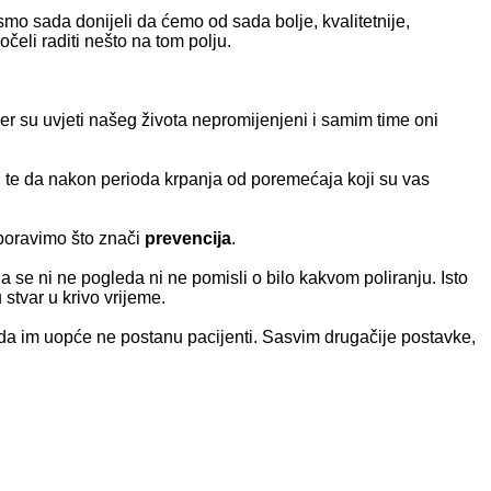
e smo sada donijeli da ćemo od sada bolje, kvalitetnije,
očeli raditi nešto na tom polju.
e jer su uvjeti našeg života nepromijenjeni i samim time oni
i, te da nakon perioda krpanja od poremećaja koji su vas
aboravimo što znači
prevencija
.
a se ni ne pogleda ni ne pomisli o bilo kakvom poliranju. Isto
 stvar u krivo vrijeme.
 i da im uopće ne postanu pacijenti. Sasvim drugačije postavke,