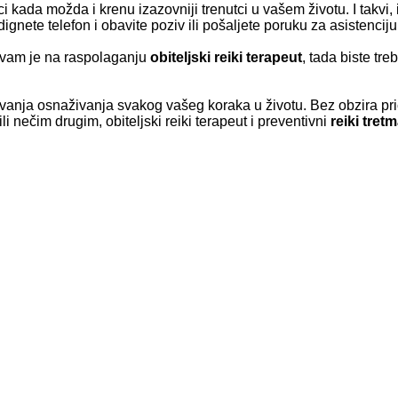
ada možda i krenu izazovniji trenutci u vašem životu. I takvi, 
gnete telefon i obavite poziv ili pošaljete poruku za asistenciju
a vam je na raspolaganju
obiteljski reiki terapeut
, tada biste tr
vanja osnaživanja svakog vašeg koraka u životu. Bez obzira pr
ečim drugim, obiteljski reiki terapeut i preventivni
reiki tret