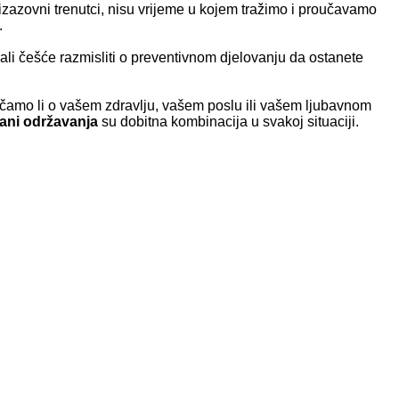
izazovni trenutci, nisu vrijeme u kojem tražimo i proučavamo
.
ebali češće razmisliti o preventivnom djelovanju da ostanete
ičamo li o vašem zdravlju, vašem poslu ili vašem ljubavnom
mani održavanja
su dobitna kombinacija u svakoj situaciji.