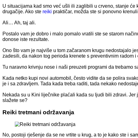
U situacijama kad smo već ušli ili zaglibili u crveno, stanje će 
drugačije. Ako ste
reiki
praktičar, možda ste si ponovno krenuli i 
Ali… Ah, taj ali.
Postalo vam je dobro i malo pomalo vratili ste se starom načinu 
donose iste rezultate.
Ono što vam je najviše u tom začaranom krugu nedostajalo jest 
zadesili, da nakon tog perioda krenete s preventivnim radom 
Tu naravno krivnju nose i naši preuzeti programi da trebamo 
Kada netko kupi novi automobil, često vidite da se polira svako
je i sa zdravljem. Tada kada treba raditi, tada nekako nedostaje
Nekada su u Kini liječnike plaćali kada su ljudi bili zdravi. J
slažete se?
Reiki tretmani održavanja
No, postoji rješenje da se ne vrtite u krug, a to je kako ste i s