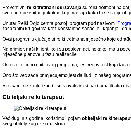
Preventivni
reiki tretmani održavanja
su reiki tretmani na dalji
sve one možebitne pukotine koje nastaju kako bi se spriječili 
Unutar Reiki Dojo centra postoji program pod nazivom “
Progra
začaranim krugovima kroz konstantne sanacije i krpanja i da
r
Ovaj program uključuje tri reiki tretmana mjesečno koje odrađu
Na primjer, naši klijenti koji su poslovnjaci, nekako imaju p
mjesečne planove u fazu realizacije.
Ono što je bitno i biti ovog programa, jest redovitost koja ta
Ono što već sada primjećujemo jest da ljudi iz našeg programa s
Ako sami ne znate izboriti se s ovakvim situacijama ili ako nist
Obiteljski reiki terapeut
Već dugi niz godina, koristimo i pojam
obiteljski reiki terapeu
svog obiteljskog reiki majstora.