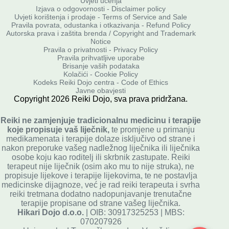
Uvjeti učenja
Izjava o odgovornosti - Disclaimer policy
Uvjeti korištenja i prodaje - Terms of Service and Sale
Pravila povrata, odustanka i otkazivanja - Refund Policy
Autorska prava i zaštita brenda / Copyright and Trademark
Notice
Pravila o privatnosti
-
Privacy Policy
Pravila prihvatljive uporabe
Brisanje vaših podataka
Kolačići - Cookie Policy
Kodeks Reiki Dojo centra - Code of Ethics
Javne obavjesti
Copyright
2026
Reiki Dojo
, sva prava pridržana.
Reiki ne zamjenjuje tradicionalnu medicinu i terapije
koje propisuje vaš liječnik,
te promjene u primanju
medikamenata i terapije dolaze isključivo od strane i
nakon preporuke vašeg nadležnog liječnika ili liječnika
osobe koju kao roditelj ili skrbnik zastupate. Reiki
terapeut nije liječnik (osim ako mu to nije struka), ne
propisuje lijekove i terapije lijekovima, te ne postavlja
medicinske dijagnoze, već je rad reiki terapeuta i svrha
reiki tretmana dodatno nadopunjavanje trenutačne
terapije propisane od strane vašeg liječnika.
Hikari Dojo d.o.o.
| OIB: 30917325253 | MBS:
070207926