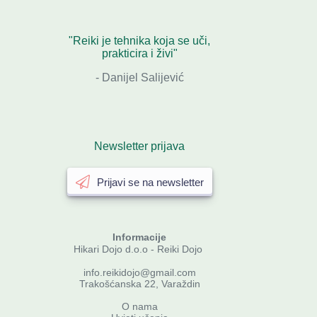
"Reiki je tehnika koja se uči,
prakticira i živi"
- Danijel Salijević
Newsletter prijava
Prijavi se na newsletter
Informacije
Hikari Dojo d.o.o - Reiki Dojo
info.reikidojo@gmail.com
Trakošćanska 22, Varaždin
O nama