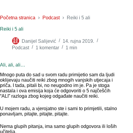
Početna stranica
Podcast
Reiki i 5 ali
Reiki i 5 ali
Danijel Salijević
14. rujna 2019.
Podcast
1 komentar
1 min
Ali, ali, ali…
Mnogo puta do sad u svom radu primijetio sam da ljudi
oklijevaju naučiti reiki zbog mnogih vanjskih utjecaja i
priča. I tada, pitali bi, no neugodno im je. Pa je stoga
nastala i ova emisija koja će odgovoriti o 5 najčešćih
“ALI” razloga zbog kojeg odgađate naučiti reiki.
U mojem radu, a vjerojatno ste i sami to primjetili, stalno
ponavljam, pitajte, pitajte, pitajte.
Nema glupih pitanja, ima samo glupih odgovora ili loših
učitelja.