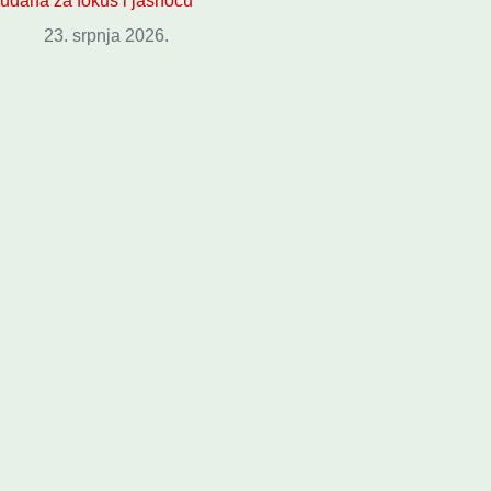
udaha za fokus i jasnoću
23. srpnja 2026.