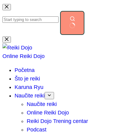
Preskoči
na
sadržaj
Nema
rezultata.
Online Reiki Dojo
Početna
Što je reiki
Karuna Ryu
Naučite reiki
Naučite reiki
Online Reiki Dojo
Reiki Dojo Trening centar
Podcast