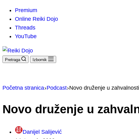
Premium
Online Reiki Dojo
Threads
YouTube
Pretraga
Izbornik
Početna stranica
Podcast
Novo druženje u zahvalnost
Novo druženje u zahvaln
Danijel Salijević