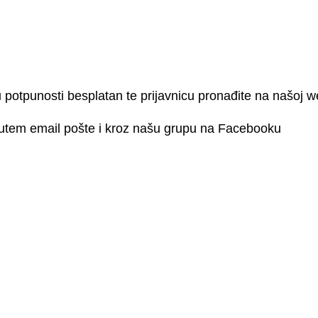
potpunosti besplatan te prijavnicu pronađite na našoj web
 putem email pošte i kroz našu grupu na Facebooku