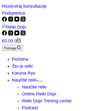
Rezerviraj konzultacije
Podsjetnica
Košarica
€
0.00
0
Pretraga
Početna
Što je reiki
Karuna Ryu
Naučite reiki
Naučite reiki
Online Reiki Dojo
Reiki Dojo Trening centar
Podcast