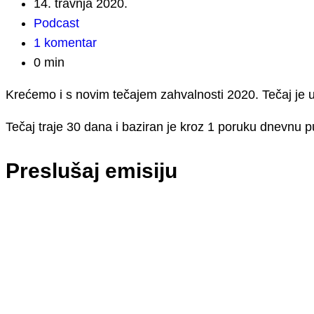
14. travnja 2020.
Podcast
1 komentar
0 min
Krećemo i s novim tečajem zahvalnosti 2020. Tečaj je u 
Tečaj traje 30 dana i baziran je kroz 1 poruku dnevnu
Preslušaj emisiju