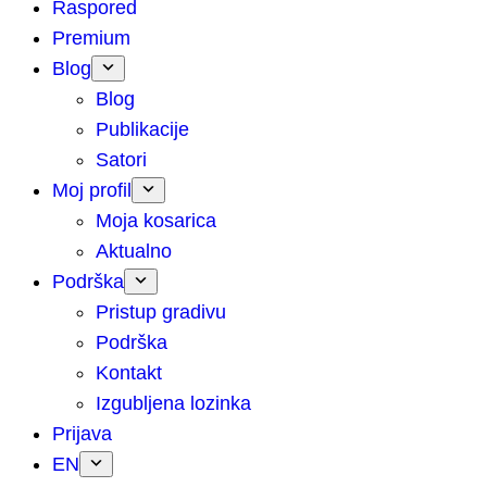
Raspored
Premium
Blog
Blog
Publikacije
Satori
Moj profil
Moja kosarica
Aktualno
Podrška
Pristup gradivu
Podrška
Kontakt
Izgubljena lozinka
Prijava
EN