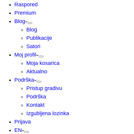
Raspored
Premium
Blog
Blog
Publikacije
Satori
Moj profil
Moja kosarica
Aktualno
Podrška
Pristup gradivu
Podrška
Kontakt
Izgubljena lozinka
Prijava
EN