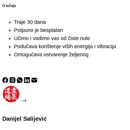
O tečaju
Traje 30 dana
Potpuno je besplatan
Učimo i vodimo vas od čiste nule
Podučava korištenje viših energija i vibracija
Omogućava ostvarenje željenog
anijel Salijević
Danijel Salijević