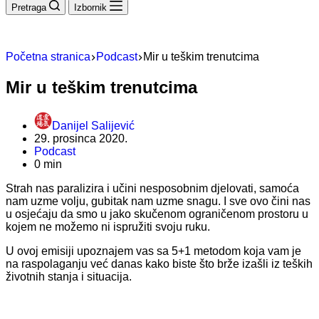
Pretraga
Izbornik
Početna stranica
Podcast
Mir u teškim trenutcima
Mir u teškim trenutcima
Danijel Salijević
29. prosinca 2020.
Podcast
0 min
Strah nas paralizira i učini nesposobnim djelovati, samoća
nam uzme volju, gubitak nam uzme snagu. I sve ovo čini nas
u osjećaju da smo u jako skučenom ograničenom prostoru u
kojem ne možemo ni ispružiti svoju ruku.
U ovoj emisiji upoznajem vas sa 5+1 metodom koja vam je
na raspolaganju već danas kako biste što brže izašli iz teških
životnih stanja i situacija.