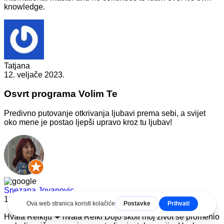
knowledge.
Tatjana
12. veljače 2023.
Osvrt programa Volim Te
Predivno putovanje otkrivanja ljubavi prema sebi, a svijet
oko mene je postao ljepši upravo kroz tu ljubav!
Snezana Jovanovic
13. rujna 2020.
Hvala Reikiju ❤ hvala Reiki Dojo školi moj život se promenio