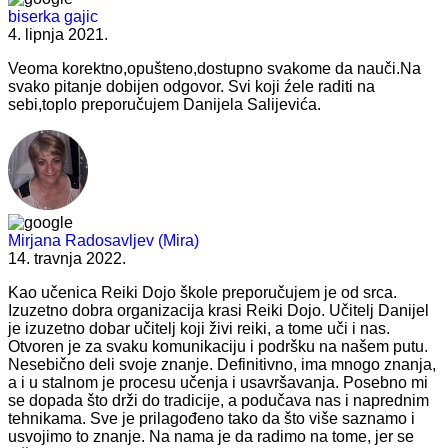
biserka gajic
4. lipnja 2021.
Veoma korektno,opušteno,dostupno svakome da nauči.Na
svako pitanje dobijen odgovor. Svi koji źele raditi na
sebi,toplo preporučujem Danijela Salijevića.
Mirjana Radosavljev (Mira)
14. travnja 2022.
Kao učenica Reiki Dojo škole preporučujem je od srca.
Izuzetno dobra organizacija krasi Reiki Dojo. Učitelj Danijel
je izuzetno dobar učitelj koji živi reiki, a tome uči i nas.
Otvoren je za svaku komunikaciju i podršku na našem putu.
Nesebično deli svoje znanje. Definitivno, ima mnogo znanja,
a i u stalnom je procesu učenja i usavršavanja. Posebno mi
se dopada što drži do tradicije, a podučava nas i naprednim
tehnikama. Sve je prilagođeno tako da što više saznamo i
usvojimo to znanje. Na nama je da radimo na tome, jer se