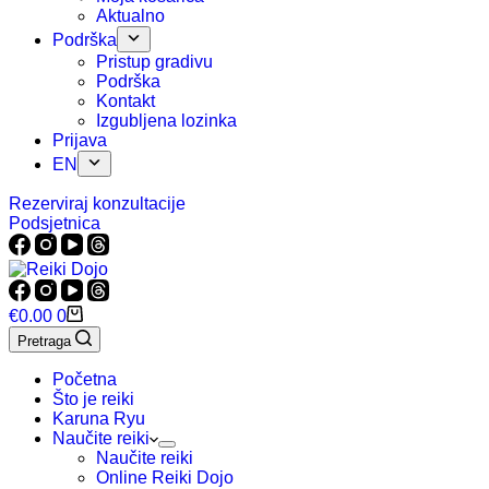
Aktualno
Podrška
Pristup gradivu
Podrška
Kontakt
Izgubljena lozinka
Prijava
EN
Rezerviraj konzultacije
Podsjetnica
Košarica
€
0.00
0
Pretraga
Početna
Što je reiki
Karuna Ryu
Naučite reiki
Naučite reiki
Online Reiki Dojo