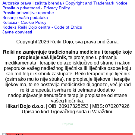
Autorska prava i zaštita brenda / Copyright and Trademark Notice
Pravila o privatnosti
-
Privacy Policy
Pravila prihvatljive uporabe
Brisanje vaših podataka
Kolačići - Cookie Policy
Kodeks Reiki Dojo centra - Code of Ethics
Javne obavjesti
Copyright
2026
Reiki Dojo
, sva prava pridržana.
Reiki ne zamjenjuje tradicionalnu medicinu i terapije koje
propisuje vaš liječnik,
te promjene u primanju
medikamenata i terapije dolaze isključivo od strane i nakon
preporuke vašeg nadležnog liječnika ili liječnika osobe koju
kao roditelj ili skrbnik zastupate. Reiki terapeut nije liječnik
(osim ako mu to nije struka), ne propisuje lijekove i terapije
lijekovima, te ne postavlja medicinske dijagnoze, već je rad
reiki terapeuta i svrha reiki tretmana dodatno
nadopunjavanje trenutačne terapije propisane od strane
vašeg liječnika.
Hikari Dojo d.o.o.
| OIB: 30917325253 | MBS: 070207926
Upisano kod Trgovačkog suda u Varaždinu
Prijava