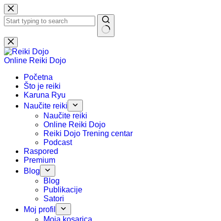
Preskoči
na
sadržaj
Nema
rezultata.
Online Reiki Dojo
Početna
Što je reiki
Karuna Ryu
Naučite reiki
Naučite reiki
Online Reiki Dojo
Reiki Dojo Trening centar
Podcast
Raspored
Premium
Blog
Blog
Publikacije
Satori
Moj profil
Moja kosarica