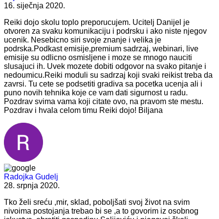
16. siječnja 2020.
Reiki dojo skolu toplo preporucujem. Ucitelj Danijel je
otvoren za svaku komunikaciju i podrsku i ako niste njegov
ucenik. Nesebicno siri svoje znanje i velika je
podrska.Podkast emisije,premium sadrzaj, webinari, live
emisije su odlicno osmisljene i moze se mnogo nauciti
slusajuci ih. Uvek mozete dobiti odgovor na svako pitanje i
nedoumicu.Reiki moduli su sadrzaj koji svaki reikist treba da
zavrsi. Tu cete se podsetiti gradiva sa pocetka ucenja ali i
puno novih tehnika koje ce vam dati sigurnost u radu.
Pozdrav svima vama koji citate ovo, na pravom ste mestu.
Pozdrav i hvala celom timu Reiki dojo! Biljana
Radojka Gudelj
28. srpnja 2020.
Tko želi sreću ,mir, sklad, poboljšati svoj život na svim
nivoima postojanja trebao bi se ,a to govorim iz osobnog