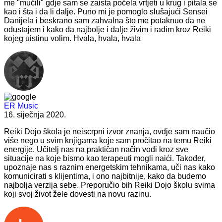
me "mučili" gdje sam se zaista počela vrtjeti u krug i pitala se
kao i šta i da li dalje. Puno mi je pomoglo slušajući Sensei
Danijela i beskrano sam zahvalna što me potaknuo da ne
odustajem i kako da najbolje i dalje živim i radim kroz Reiki
kojeg uistinu volim. Hvala, hvala, hvala
ER Music
16. siječnja 2020.
Reiki Dojo škola je neiscrpni izvor znanja, ovdje sam naučio
više nego u svim knjigama koje sam pročitao na temu Reiki
energije. Učitelj nas na praktičan način vodi kroz sve
situacije na koje bismo kao terapeuti mogli naići. Također,
upoznaje nas s raznim energetskim tehnikama, uči nas kako
komunicirati s klijentima, i ono najbitnije, kako da budemo
najbolja verzija sebe. Preporučio bih Reiki Dojo školu svima
koji svoj život žele dovesti na novu razinu.