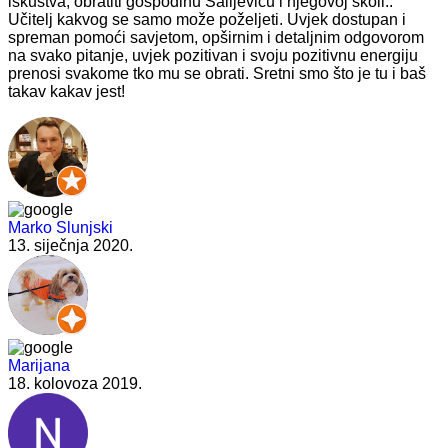
iskustva, obratiti gospodinu Salijeviću i njegovoj školi..
Učitelj kakvog se samo može poželjeti. Uvjek dostupan i
spreman pomoći savjetom, opširnim i detaljnim odgovorom
na svako pitanje, uvjek pozitivan i svoju pozitivnu energiju
prenosi svakome tko mu se obrati. Sretni smo što je tu i baš
takav kakav jest!
Marko Slunjski
13. siječnja 2020.
Marijana
18. kolovoza 2019.