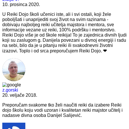
10. prosinca 2020.
U Reiki Dojo školi učenici iste, ali i svi ostali, koji žele
poboljšati i unaprijediti svoj život na svim razinama -
dobivaju najboljeg reiki učitelja majstora i mentora, sve
informacije vezane uz reiki, 100% podršku i mentorstvo.
Reiki Dojo više je od škole reikija! To je zajednica divnih ljudi
koji su zaslugom g. Danijela povezani u divnoj energiji i radu
na sebi, bilo da je u pitanju reiki ili svakodnevni životni
izazovi. Toplo i od srca preporučujem Reiki Dojo. ❤
z.gorski
20. veljače 2018.
Preporučam svakome tko želi naučiti reiki da izabere Reiki
dojo školu koju vodi uzoran i kvalitetan reiki majstor učitelj i
nadasve divna osoba Danijel Salijević.