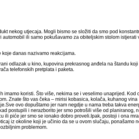
odukt nekog utjecaja. Mogli bismo se složiti da smo pod konsta
vi automobil ili samo pokušavamo za obiteljskim stolom istjerat
ste koje danas nazivamo reakcijama.
irani odlazak u kino, kupovina prekrasnog anđela na štandu koji
ča telefonskih pretplata i paketa.
ih imamo koristi. Što više, nekima se i veselimo unaprijed. Kod
mom. Znate što vas čeka – mirisi kobasica, kolača, kuhanog vina 
anje.Sve ovo dopuštamo jer nam negdje u nama treba takva energij
ad postupili i nerazborito jer smo potrošili više od planiranog,
ili piće jer smo se ionako dobro proveli.Ipak, postoji i ona mra
poticaj iz okoline koji je učinio da se u ovom slučaju, ponašamo
 ozbiljnim problemom.