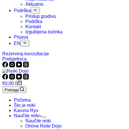
Aktualno
Podrška
Pristup gradivu
Podrška
Kontakt
Izgubljena lozinka
Prijava
EN
Rezerviraj konzultacije
Podsjetnica
Košarica
€
0.00
0
Pretraga
Početna
Što je reiki
Karuna Ryu
Naučite reiki
Naučite reiki
Online Reiki Dojo