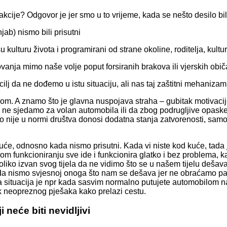
kcije? Odgovor je jer smo u to vrijeme, kada se nešto desilo bil
jab) nismo bili prisutni
ulturu života i programirani od strane okoline, roditelja, kultur
vanja mimo naše volje poput forsiranih brakova ili vjerskih obič
 cilj da ne dođemo u istu situaciju, ali nas taj zaštitni mehani
hom. A znamo što je glavna nuspojava straha – gubitak motivacij
će ne sjedamo za volan automobila ili da zbog podrugljive opask
r to nije u normi društva donosi dodatna stanja zatvorenosti, sa
uće, odnosno kada nismo prisutni. Kada vi niste kod kuće, tad
 funkcioniranju sve ide i funkcionira glatko i bez problema, kad 
toliko izvan svog tijela da ne vidimo što se u našem tijelu dešav
Kada nismo svjesnoj onoga što nam se dešava jer ne obraćamo pa
tuacija je npr kada sasvim normalno putujete automobilom na 
ak neopreznog pješaka kako prelazi cestu.
i neće biti nevidljivi