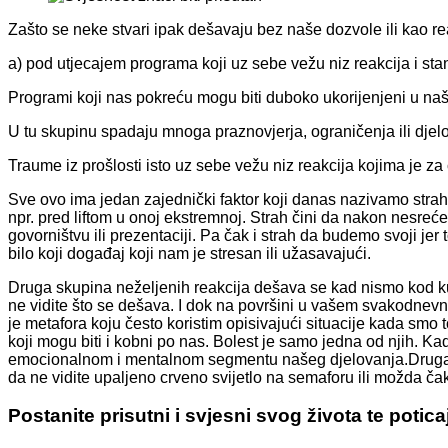
Zašto se neke stvari ipak dešavaju bez naše dozvole ili kao rea
a) pod utjecajem programa koji uz sebe vežu niz reakcija i stan
Programi koji nas pokreću mogu biti duboko ukorijenjeni u našu k
U tu skupinu spadaju mnoga praznovjerja, ograničenja ili djelo
Traume iz prošlosti isto uz sebe vežu niz reakcija kojima je za
Sve ovo ima jedan zajednički faktor koji danas nazivamo stra
npr. pred liftom u onoj ekstremnoj. Strah čini da nakon nesre
govorništvu ili prezentaciji. Pa čak i strah da budemo svoji je
bilo koji događaj koji nam je stresan ili užasavajući.
Druga skupina neželjenih reakcija dešava se kad nismo kod k
ne vidite što se dešava. I dok na površini u vašem svakodnevnom
je metafora koju često koristim opisivajući situacije kada smo 
koji mogu biti i kobni po nas. Bolest je samo jedna od njih. 
emocionalnom i mentalnom segmentu našeg djelovanja.Druga si
da ne vidite upaljeno crveno svijetlo na semaforu ili možda č
Postanite prisutni i svjesni svog života te poticaj