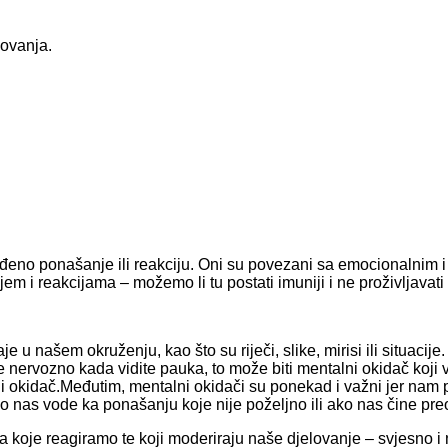
dređeno ponašanje ili reakciju. Oni su povezani sa emocionalnim i
m i reakcijama – možemo li tu postati imuniji i ne proživljavati
e u našem okruženju, kao što su riječi, slike, mirisi ili situacije.
e nervozno kada vidite pauka, to može biti mentalni okidač koji
ni okidač.Međutim, mentalni okidači su ponekad i važni jer nam
as vode ka ponašanju koje nije poželjno ili ako nas čine preo
a koje reagiramo te koji moderiraju naše djelovanje – svjesno i