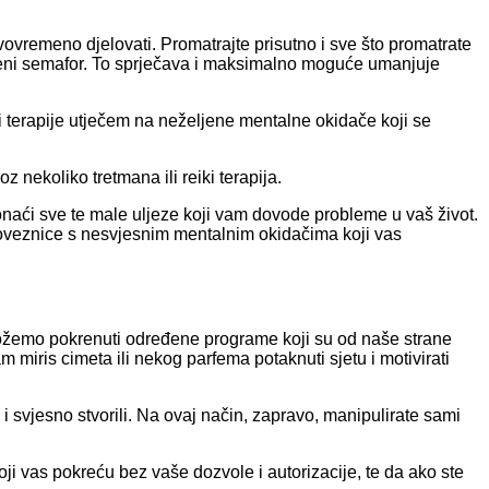
avovremeno djelovati. Promatrajte prisutno i sve što promatrate
ljeni semafor. To sprječava i maksimalno moguće umanjuje
i terapije utječem na neželjene mentalne okidače koji se
 nekoliko tretmana ili reiki terapija.
pronaći sve te male uljeze koji vam dovode probleme u vaš život.
o poveznice s nesvjesnim mentalnim okidačima koji vas
a, možemo pokrenuti određene programe koji su od naše strane
m miris cimeta ili nekog parfema potaknuti sjetu i motivirati
 i svjesno stvorili. Na ovaj način, zapravo, manipulirate sami
ji vas pokreću bez vaše dozvole i autorizacije, te da ako ste