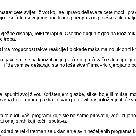
atrat ćete svijet i život koji se upravo dešava te ćete moći i pr
iju. Pa ćete na vrijeme uočiti onog neopreznog pješaka ili upa
, vježbe disanja,
reiki terapije
. Osobno dugi niz godina kroz reik
e treba.
 ima mogućnost takve reakcije i blokade maksimalno ukloniti kroz
ma, javite mi se na konzultacije pa ćemo proći vašu situaciju i 
” ili “da vam se dešavaju stalno loše stvari” ima vrlo vjerojatn
ma ispuniti svoj život. Korištenjem glazbe, slike, boje ili miris
 crvena boja, dobra glazba će vam popraviti raspoloženje ili će va
 to budu vaši programi koje ste ne samo prihvatili, već i ciljano
 onaj strah koji koči i sputava.
odradite reiki tretman za uklanjanje svih neželjenih programa ko