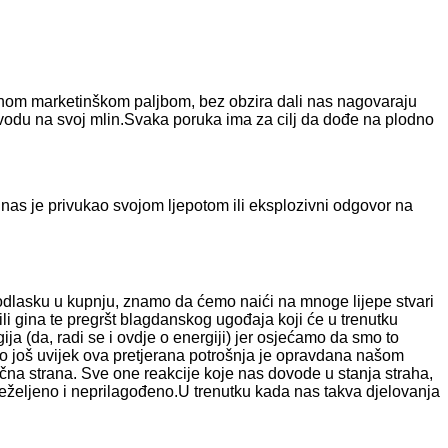
ntnom marketinškom paljbom, bez obzira dali nas nagovaraju
i vodu na svoj mlin.Svaka poruka ima za cilj da dođe na plodno
 nas je privukao svojom ljepotom ili eksplozivni odgovor na
 odlasku u kupnju, znamo da ćemo naići na mnoge lijepe stvari
ili gina te pregršt blagdanskog ugođaja koji će u trenutku
a (da, radi se i ovdje o energiji) jer osjećamo da smo to
 no još uvijek ova pretjerana potrošnja je opravdana našom
čna strana. Sve one reakcije koje nas dovode u stanja straha,
 neželjeno i neprilagođeno.U trenutku kada nas takva djelovanja