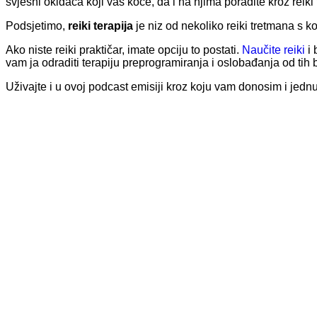
svjesni okidača koji vas koče, da i na njima poradite kroz reiki 
Podsjetimo,
reiki terapija
je niz od nekoliko reiki tretmana s k
Ako niste reiki praktičar, imate opciju to postati.
Naučite reiki
i
vam ja odraditi terapiju preprogramiranja i oslobađanja od tih
Uživajte i u ovoj podcast emisiji kroz koju vam donosim i jednu