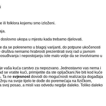
i
e ili folklora kojemu smo izloženi.
aja.
zam doslovno ukopa u mjestu kada trebamo djelovati.
e da se pokrenemo u blagoj varijanti, do potpune ukočenosti
e društva nemamo hrabrosti prezentirati svoj rad u javnom
moosuđivanja i nepostojanju iole malo volje da se involviramo u
a je vaša kuća carstvo za nepozvano. Jednostavno vas nema i
se vratite kući, primijetite da ste opljačkani.Ne biti kod kuće
a. Ta ne
svjesnost
dovodi do mogućnosti realizacija događaja
žnju na svoje tijelo te dođe do poremećaja na fizičkom,
svoj posao, a misli vas odvedu negdje daleko. Toliko daleko