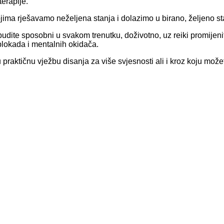
terapije.
ojima rješavamo neželjena stanja i dolazimo u birano, željeno sta
 budite sposobni u svakom trenutku, doživotno, uz reiki promijenit
 blokada i mentalnih okidača.
 praktičnu vježbu disanja za više svjesnosti ali i kroz koju može