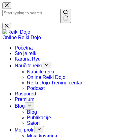
Preskoči
na
sadržaj
Nema
rezultata.
Online Reiki Dojo
Početna
Što je reiki
Karuna Ryu
Naučite reiki
Naučite reiki
Online Reiki Dojo
Reiki Dojo Trening centar
Podcast
Raspored
Premium
Blog
Blog
Publikacije
Satori
Moj profil
Moja kosarica