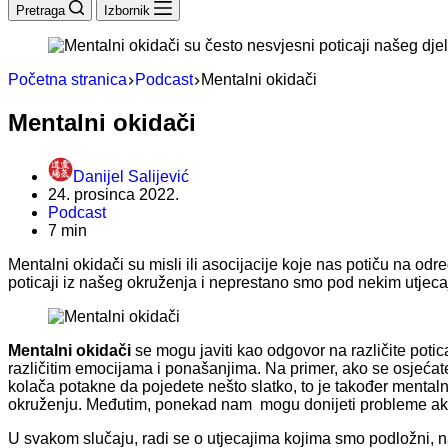
Pretraga
Izbornik
Početna stranica
Podcast
Mentalni okidači
Mentalni okidači
Danijel Salijević
24. prosinca 2022.
Podcast
7 min
Mentalni okidači su misli ili asocijacije koje nas potiču na o
poticaji iz našeg okruženja i neprestano smo pod nekim utjecaje
Mentalni okidači
se mogu javiti kao odgovor na različite poticaj
različitim emocijama i ponašanjima. Na primer, ako se osjećat
kolača potakne da pojedete nešto slatko, to je također mental
okruženju. Međutim, ponekad nam mogu donijeti probleme ako n
U svakom slučaju, radi se o utjecajima kojima smo podložni, n