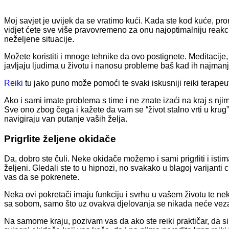
Moj savjet je uvijek da se vratimo kući. Kada ste kod kuće, prom
vidjet ćete sve više pravovremeno za onu najoptimalniju reakc
neželjene situacije.
Možete koristiti i mnoge tehnike da ovo postignete. Meditacije
javljaju ljudima u životu i nanosu probleme baš kad ih najmanj
Reiki
tu jako puno može pomoći te svaki iskusniji reiki terapeut
Ako i sami imate problema s time i ne znate izaći na kraj s nji
Sve ono zbog čega i kažete da vam se “život stalno vrti u krug
navigiraju van putanje vaših želja.
Prigrlite željene okidače
Da, dobro ste čuli. Neke okidače možemo i sami prigrliti i isti
željeni. Gledali ste to u hipnozi, no svakako u blagoj varijanti
vas da se pokrenete.
Neka ovi pokretači imaju funkciju i svrhu u vašem životu te neka
sa sobom, samo što uz ovakva djelovanja se nikada neće vezati
Na samome kraju, pozivam vas da ako ste reiki praktičar, da si 