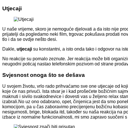
Utjecaji
U naše vrijeme, skoro je nemoguće djelovati a da isto nije pr
prijatelji da pogledamo neki film, trgovac pokušava prodati no
tlo i da se ovdje nešto desi.
Dakle,
utjecaji
su konstantni, a isto onda tako i odgovor na i
No reakcije su pomalo zeznute. Jer reakcija može biti organiz
neugodni poticaj nastao telefonskim pozivom od strane prodava
Svjesnost onoga što se dešava
U svojem životu, vrlo rado prihvaćamo sve one utjecaje od koj
koje će nas privući. Ista stvar je i kad prošećete božićnim saj
maknuti i sivilo svakodnevice i dovesti vas u željeno relax st
izabrali.No uz ono odabrano, opet, činjenica jest da smo ponek
komocijom, pa u čas zaboravimo precijenjenu božićnu kobasicu 
nesigurnosti, brige, blokada itd, također su naša reakcija na 
izbace iz normalne funkcionalnosti, mi smo zapravo suočeni s