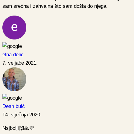
sam srećna i zahvalna što sam došla do njega.
elna delic
7. veljače 2021.
Dean buić
14. siječnja 2020.
Nsjbolji🙌🙏💜