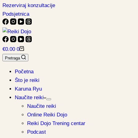
Rezerviraj konzultacije
Podsjetnica
Košarica
€
0.00
0
Pretraga
Početna
Što je reiki
Karuna Ryu
Naučite reiki
Naučite reiki
Online Reiki Dojo
Reiki Dojo Trening centar
Podcast