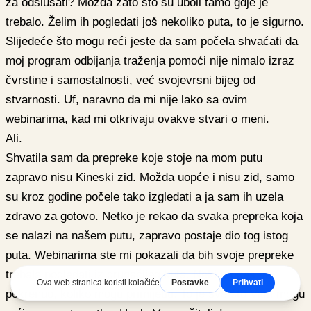
za odslušati? Možda zato što su uboli tamo gdje je
trebalo. Želim ih pogledati još nekoliko puta, to je sigurno.
Slijedeće što mogu reći jeste da sam počela shvaćati da
moj program odbijanja traženja pomoći nije nimalo izraz
čvrstine i samostalnosti, već svojevrsni bijeg od
stvarnosti. Uf, naravno da mi nije lako sa ovim
webinarima, kad mi otkrivaju ovakve stvari o meni.
Ali.
Shvatila sam da prepreke koje stoje na mom putu
zapravo nisu Kineski zid. Možda uopće i nisu zid, samo
su kroz godine počele tako izgledati a ja sam ih uzela
zdravo za gotovo. Netko je rekao da svaka prepreka koja
se nalazi na našem putu, zapravo postaje dio tog istog
puta. Webinarima ste mi pokazali da bih svoje prepreke
trebala pogledati iz drugačijeg kuta. Neki proces se
pokrenuo, koliko mogu primijetiti. To je sve što Vam mogu