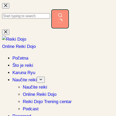
Preskoči
na
sadržaj
Nema
rezultata.
Online Reiki Dojo
Početna
Što je reiki
Karuna Ryu
Naučite reiki
Naučite reiki
Online Reiki Dojo
Reiki Dojo Trening centar
Podcast