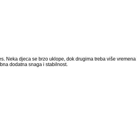
es. Neka djeca se brzo uklope, dok drugima treba više vremena i
ebna dodatna snaga i stabilnost.