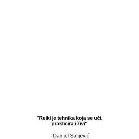
"Reiki je tehnika koja se uči,
prakticira i živi"
- Danijel Salijević