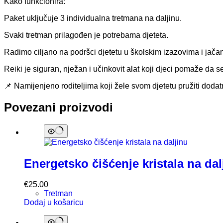
Kako funkcionira:
Paket uključuje 3 individualna tretmana na daljinu.
Svaki tretman prilagođen je potrebama djeteta.
Radimo ciljano na podršci djetetu u školskim izazovima i jačan
Reiki je siguran, nježan i učinkovit alat koji djeci pomaže da s
📌 Namijenjeno roditeljima koji žele svom djetetu pružiti dod
Povezani proizvodi
Energetsko čišćenje kristala na dal
€
25.00
Tretman
Dodaj u košaricu