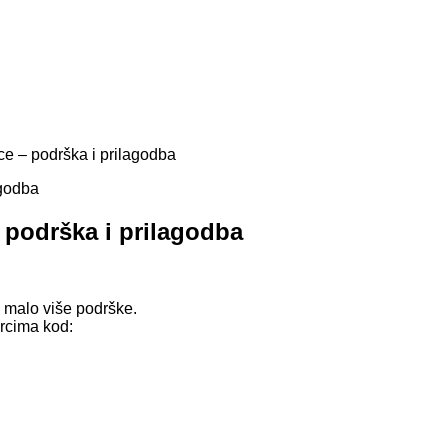
ce – podrška i prilagodba
– podrška i prilagodba
 malo više podrške.
arcima kod: