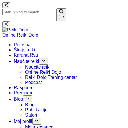
Preskoči
na
sadržaj
Nema
rezultata.
Online Reiki Dojo
Početna
Što je reiki
Karuna Ryu
Naučite reiki
Naučite reiki
Online Reiki Dojo
Reiki Dojo Trening centar
Podcast
Raspored
Premium
Blog
Blog
Publikacije
Satori
Moj profil
Moja kosarica