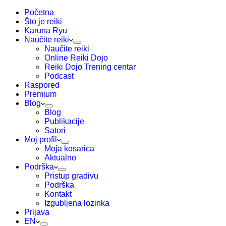
–
Početna
podrška
Što je reiki
i
Karuna Ryu
prilagodba
Naučite reiki
količina
Naučite reiki
Online Reiki Dojo
Reiki Dojo Trening centar
Podcast
Raspored
Premium
Blog
Blog
Publikacije
Satori
Moj profil
Moja kosarica
Aktualno
Podrška
Pristup gradivu
Podrška
Kontakt
Izgubljena lozinka
Prijava
EN