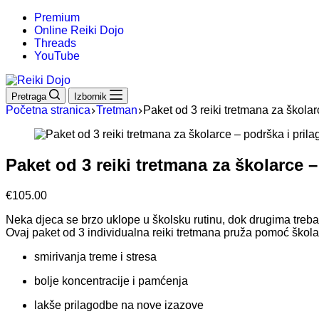
Premium
Online Reiki Dojo
Threads
YouTube
Pretraga
Izbornik
Početna stranica
Tretman
Paket od 3 reiki tretmana za školar
Paket od 3 reiki tretmana za školarce 
€
105.00
Neka djeca se brzo uklope u školsku rutinu, dok drugima treba
Ovaj paket od 3 individualna reiki tretmana pruža pomoć škol
smirivanja treme i stresa
bolje koncentracije i pamćenja
lakše prilagodbe na nove izazove