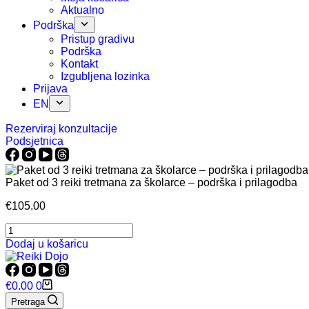
Aktualno
Podrška
Pristup gradivu
Podrška
Kontakt
Izgubljena lozinka
Prijava
EN
Rezerviraj konzultacije
Podsjetnica
Paket od 3 reiki tretmana za školarce – podrška i prilagodba
€
105.00
Paket
od
Dodaj u košaricu
3
reiki
tretmana
Košarica
€
0.00
0
za
Pretraga
školarce