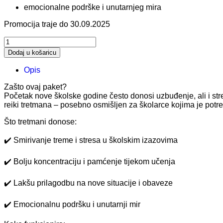
emocionalne podrške i unutarnjeg mira
Promocija traje do 30.09.2025
Paket
od
Dodaj u košaricu
3
reiki
Opis
tretmana
za
Zašto ovaj paket?
školarce
Početak nove školske godine često donosi uzbuđenje, ali i str
–
reiki tretmana – posebno osmišljen za školarce kojima je potr
podrška
i
Što tretmani donose:
prilagodba
količina
✔️ Smirivanje treme i stresa u školskim izazovima
✔️ Bolju koncentraciju i pamćenje tijekom učenja
✔️ Lakšu prilagodbu na nove situacije i obaveze
✔️ Emocionalnu podršku i unutarnji mir