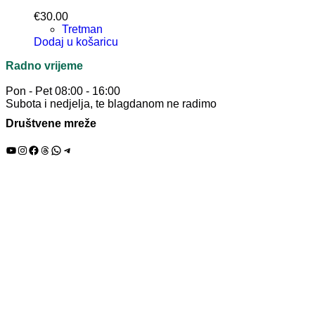
€
30.00
Tretman
Dodaj u košaricu
Radno vrijeme
Pon - Pet 08:00 - 16:00
Subota i nedjelja, te blagdanom ne radimo
Društvene mreže
YouTube
Instagram
Facebook
Threads
WhatsApp
Telegram