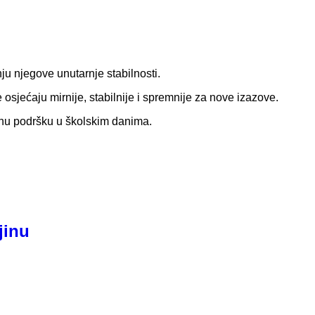
ju njegove unutarnje stabilnosti.
e osjećaju mirnije, stabilnije i spremnije za nove izazove.
atnu podršku u školskim danima.
jinu