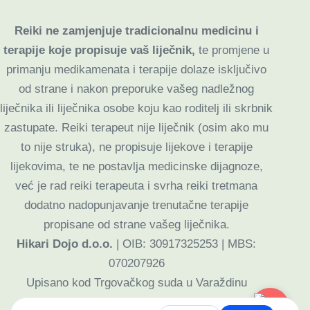
Reiki ne zamjenjuje tradicionalnu medicinu i
terapije koje propisuje vaš liječnik,
te promjene u
primanju medikamenata i terapije dolaze isključivo
od strane i nakon preporuke vašeg nadležnog
liječnika ili liječnika osobe koju kao roditelj ili skrbnik
zastupate. Reiki terapeut nije liječnik (osim ako mu
to nije struka), ne propisuje lijekove i terapije
lijekovima, te ne postavlja medicinske dijagnoze,
već je rad reiki terapeuta i svrha reiki tretmana
dodatno nadopunjavanje trenutačne terapije
propisane od strane vašeg liječnika.
Hikari Dojo d.o.o.
| OIB: 30917325253 | MBS:
070207926
Upisano kod Trgovačkog suda u Varaždinu
Prijava