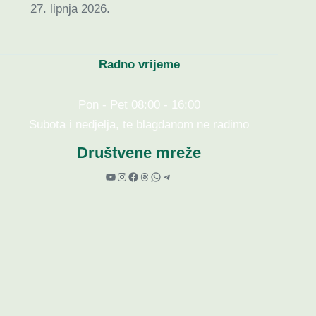
27. lipnja 2026.
Radno vrijeme
Pon - Pet 08:00 - 16:00
Subota i nedjelja, te blagdanom ne radimo
Društvene mreže
YouTube
Instagram
Facebook
Threads
WhatsApp
Telegram