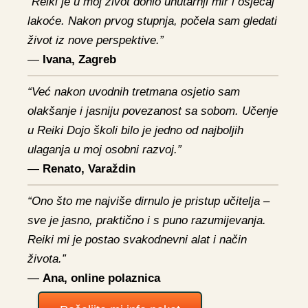
“Reiki je u moj život donio unutarnji mir i osjećaj
lakoće. Nakon prvog stupnja, počela sam gledati
život iz nove perspektive.”
—
Ivana, Zagreb
“Već nakon uvodnih tretmana osjetio sam
olakšanje i jasniju povezanost sa sobom. Učenje
u Reiki Dojo školi bilo je jedno od najboljih
ulaganja u moj osobni razvoj.”
—
Renato, Varaždin
“Ono što me najviše dirnulo je pristup učitelja –
sve je jasno, praktično i s puno razumijevanja.
Reiki mi je postao svakodnevni alat i način
života.”
—
Ana, online polaznica