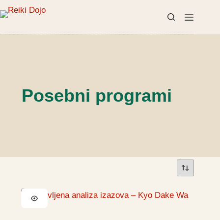
Preskoči
na
sadržaj
Posebni programi