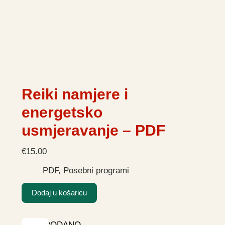
Reiki namjere i
energetsko
usmjeravanje – PDF
€
15.00
PDF
,
Posebni programi
Dodaj u košaricu
RASPRODANO