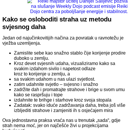
Kako se osloboditi straha uz metodu
svjesnog daha
Jedan od najučinkovitijih načina za povratak u ravnotežu je
vježba uzemljenja.
Zamislite sebe kao snažno stablo čije korijenje prodire
duboko u zemlju.
Kroz devet svjesnih udaha, vizualiziramo kako sa
svakim izdahom sivilo i napetost odlaze
kroz to korijenje u zemlju, a
sa svakim udahom u nas ulazi svjetlost.
zatim udahnite svjetlo – svjesno i snažno
zadržite dah i promatrajte strahove i brige u svom umu
kako se raspršuju i tope
izdahnite te brihge i starhove kroz svoja stopala
Zadatak: svako iduće zadržavanja daha, treba još više
izbljediti strahove i zamjeniti ih s osjećajem mira
Ova jednostavna praksa vraća nas u trenutak „sada“, gdje
strah nema moć, jer on najčešće živi u projekcijama