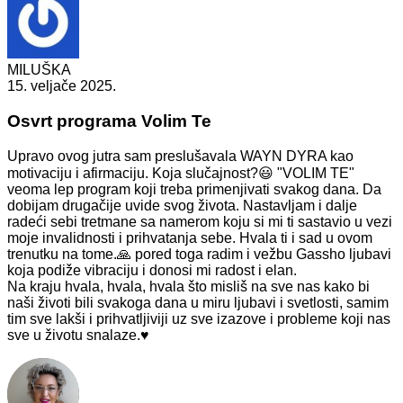
MILUŠKA
15. veljače 2025.
Osvrt programa Volim Te
Upravo ovog jutra sam preslušavala WAYN DYRA kao
motivaciju i afirmaciju. Koja slučajnost?😃 "VOLIM TE"
veoma lep program koji treba primenjivati svakog dana. Da
dobijam drugačije uvide svog života. Nastavljam i dalje
radeći sebi tretmane sa namerom koju si mi ti sastavio u vezi
moje invalidnosti i prihvatanja sebe. Hvala ti i sad u ovom
trenutku na tome.🙏 pored toga radim i vežbu Gassho ljubavi
koja podiže vibraciju i donosi mi radost i elan.
Na kraju hvala, hvala, hvala što misliš na sve nas kako bi
naši životi bili svakoga dana u miru ljubavi i svetlosti, samim
tim sve lakši i prihvatljiviji uz sve izazove i probleme koji nas
sve u životu snalaze.♥️