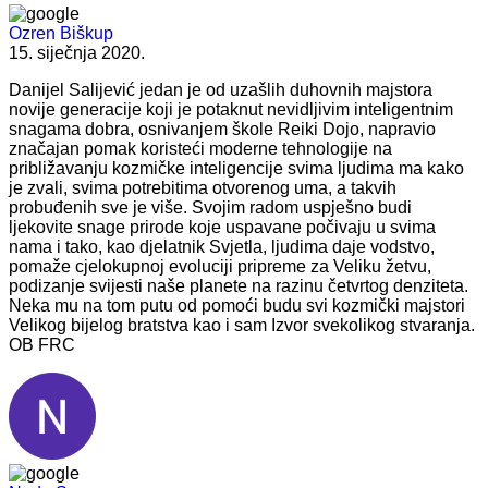
Ozren Biškup
15. siječnja 2020.
Danijel Salijević jedan je od uzašlih duhovnih majstora
novije generacije koji je potaknut nevidljivim inteligentnim
snagama dobra, osnivanjem škole Reiki Dojo, napravio
značajan pomak koristeći moderne tehnologije na
približavanju kozmičke inteligencije svima ljudima ma kako
je zvali, svima potrebitima otvorenog uma, a takvih
probuđenih sve je više. Svojim radom uspješno budi
ljekovite snage prirode koje uspavane počivaju u svima
nama i tako, kao djelatnik Svjetla, ljudima daje vodstvo,
pomaže cjelokupnoj evoluciji pripreme za Veliku žetvu,
podizanje svijesti naše planete na razinu četvrtog denziteta.
Neka mu na tom putu od pomoći budu svi kozmički majstori
Velikog bijelog bratstva kao i sam Izvor svekolikog stvaranja.
OB FRC