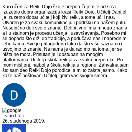
Kao učenica Reiki Dojo škole preporučujem je od srca.
Izuzetno dobra organizacija krasi Reiki Dojo. Učitelj Danijel
je izuzetno dobar učitelj koji živi reiki, a tome uči i nas.
Otvoren je za svaku komunikaciju i podršku na našem putu.
Nesebično deli svoje znanje. Definitivno, ima mnogo znanja,
a i u stalnom je procesu učenja i usavršavanja. Posebno mi
se dopada što drži do tradicije, a podučava nas i naprednim
tehnikama. Sve je prilagođeno tako da što više saznamo i
usvojimo to znanje. Na nama je da radimo na tome, jer se
ništa ne mora. Prisutan je i dostupan na mnogim
platformama. Učitelj i škola reikija za svaku preporuku. Po
mom mišljenj, najbolja škola reikija u regionu. Zahvalna sam
što sam deo Reiki Dojo porodice, a mi to zaista jesmo. Kako
kaže naš poštovani Učitelj, grlim vas svojim srcem.
Dario Lalic
26. studenoga 2019.