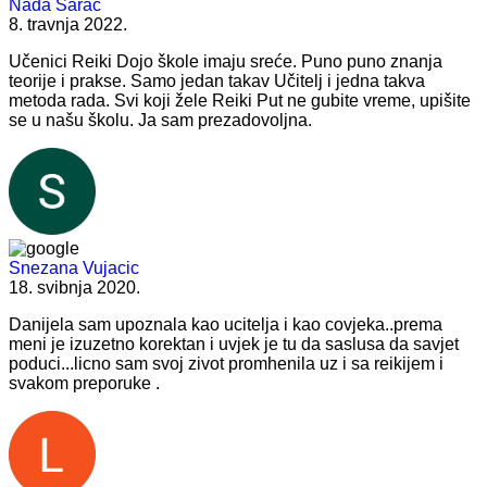
Nada Sarac
8. travnja 2022.
Učenici Reiki Dojo škole imaju sreće. Puno puno znanja
teorije i prakse. Samo jedan takav Učitelj i jedna takva
metoda rada. Svi koji žele Reiki Put ne gubite vreme, upišite
se u našu školu. Ja sam prezadovoljna.
Snezana Vujacic
18. svibnja 2020.
Danijela sam upoznala kao ucitelja i kao covjeka..prema
meni je izuzetno korektan i uvjek je tu da saslusa da savjet
poduci...licno sam svoj zivot promhenila uz i sa reikijem i
svakom preporuke .