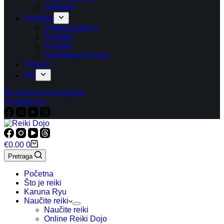
Aktualno
Podrška
Pristup gradivu
Podrška
Kontakt
Izgubljena lozinka
Prijava
EN
Rezerviraj konzultacije
Podsjetnica
Košarica
€
0.00
0
Pretraga
Početna
Što je reiki
Karuna Ryu
Naučite reiki
Naučite reiki
Online Reiki Dojo