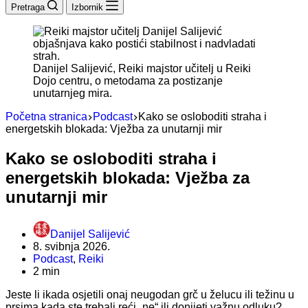
Pretraga
Izbornik
Danijel Salijević, Reiki majstor učitelj u Reiki
Dojo centru, o metodama za postizanje
unutarnjeg mira.
Početna stranica
Podcast
Kako se osloboditi straha i
energetskih blokada: Vježba za unutarnji mir
Kako se osloboditi straha i
energetskih blokada: Vježba za
unutarnji mir
Danijel Salijević
8. svibnja 2026.
Podcast
,
Reiki
2 min
Jeste li ikada osjetili onaj neugodan grč u želucu ili težinu u
prsima kada ste trebali reći „ne“ ili donijeti važnu odluku?