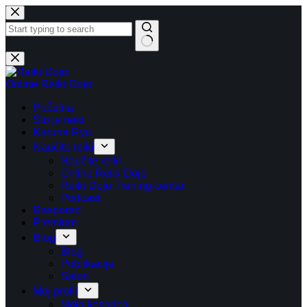
Preskoči
na
sadržaj
Nema
rezultata.
Online Reiki Dojo
Početna
Što je reiki
Karuna Ryu
Naučite reiki
Naučite reiki
Online Reiki Dojo
Reiki Dojo Trening centar
Podcast
Raspored
Premium
Blog
Blog
Publikacije
Satori
Moj profil
Moja kosarica