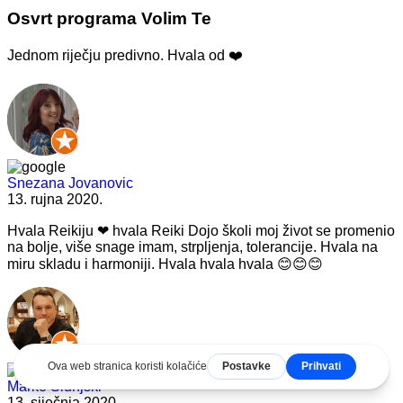
Osvrt programa Volim Te
Jednom riječju predivno. Hvala od ❤️
Snezana Jovanovic
13. rujna 2020.
Hvala Reikiju ❤ hvala Reiki Dojo školi moj život se promenio
na bolje, više snage imam, strpljenja, tolerancije. Hvala na
miru skladu i harmoniji. Hvala hvala hvala 😊😊😊
Marko Slunjski
13. siječnja 2020.