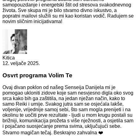
samopouzdanje i energetski štit od stresova svakodnevnog
života. Sve skupa mi je bilo stvarno divno iskustvo, a
popratni mailovi služili su mi kao koristan vodič. Radujem se
novim sličnim inicijativama!
Kitica
12. veljače 2025.
Osvrt programa Volim Te
Ovaj divan poklon od našeg Senseija Danijela mi je
pomogao ukloniti zidove koje sam nesvjesno digla oko svog
srca kako bih ga zaštitila, na jedan nježan način, kako to
samo Reiki i umije. Svakog jutra sam se osjećala lakše,
voljenije, vrijednije samoj sebi, što sam mogla prenijeti i na
okolinu te uočiti prve rezultate - ljudi u mom krugu postali su
brižniji, komunikacija prožeta s više nježnosti, a osjetila sam
i pojačano suosjećanje prema svima, uključujući sebe.
Stvarno magičan tečaj. Beskrajno zahvalna ❤️