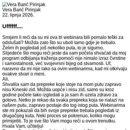
Vera Barić Pirinjak
22. lipnja 2026.
Uffffff....
Smijem li reći da su mi ova tri webinara bili pomalo teški za
odslušati? Možda zato što su uboli tamo gdje je trebalo.
Želim ih pogledati još nekoliko puta, to je sigurno.
Slijedeće što mogu reći jeste da sam počela shvaćati da moj
program odbijanja traženja pomoći nije nimalo izraz čvrstine
i samostalnosti, već svojevrsni bijeg od stvarnosti. Uf,
naravno da mi nije lako sa ovim webinarima, kad mi otkrivaju
ovakve stvari o meni.
Ali.
Shvatila sam da prepreke koje stoje na mom putu zapravo
nisu Kineski zid. Možda uopće i nisu zid, samo su kroz
godine počele tako izgledati a ja sam ih uzela zdravo za
gotovo. Netko je rekao da svaka prepreka koja se nalazi na
našem putu, zapravo postaje dio tog istog puta. Webinarima
ste mi pokazali da bih svoje prepreke trebala pogledati iz
drugačijeg kuta. Neki proces se pokrenuo, koliko mogu
primijetiti. To je sve što Vam mogu reći u ovom trenutku.
Hvala Vam, učitelju!