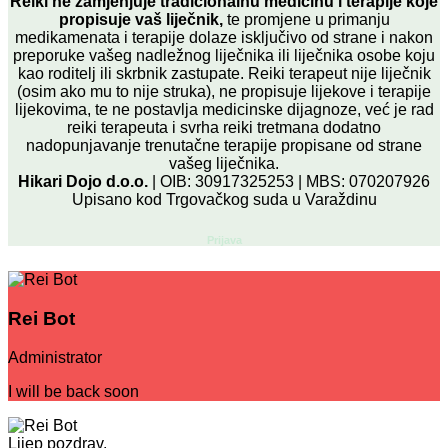
Reiki ne zamjenjuje tradicionalnu medicinu i terapije koje
propisuje vaš liječnik,
te promjene u primanju
medikamenata i terapije dolaze isključivo od strane i nakon
preporuke vašeg nadležnog liječnika ili liječnika osobe koju
kao roditelj ili skrbnik zastupate. Reiki terapeut nije liječnik
(osim ako mu to nije struka), ne propisuje lijekove i terapije
lijekovima, te ne postavlja medicinske dijagnoze, već je rad
reiki terapeuta i svrha reiki tretmana dodatno
nadopunjavanje trenutačne terapije propisane od strane
vašeg liječnika.
Hikari Dojo d.o.o.
| OIB: 30917325253 | MBS: 070207926
Upisano kod Trgovačkog suda u Varaždinu
Prijava
Rei Bot
Administrator
I will be back soon
Lijep pozdrav.