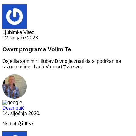
Ljubimka Vitez
12. veljače 2023.
Osvrt programa Volim Te
Osjetila sam mir i ljubav.Divno je znati da si podržan na
razne načine.Hvala Vam od💜za sve.
Dean buić
14. siječnja 2020.
Nsjbolji🙌🙏💜