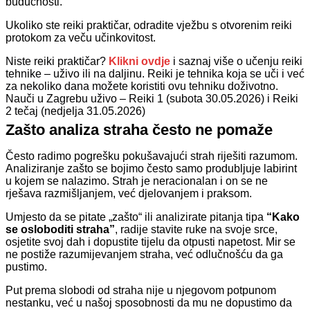
budućnosti.
Ukoliko ste reiki praktičar, odradite vježbu s otvorenim reiki
protokom za veču učinkovitost.
Niste reiki praktičar?
Klikni ovdje
i saznaj više o učenju reiki
tehnike – uživo ili na daljinu. Reiki je tehnika koja se uči i već
za nekoliko dana možete koristiti ovu tehniku doživotno.
Nauči u Zagrebu uživo – Reiki 1 (subota 30.05.2026) i Reiki
2 tečaj (nedjelja 31.05.2026)
Zašto analiza straha često ne pomaže
Često radimo pogrešku pokušavajući strah riješiti razumom.
Analiziranje zašto se bojimo često samo produbljuje labirint
u kojem se nalazimo. Strah je neracionalan i on se ne
rješava razmišljanjem, već djelovanjem i praksom.
Umjesto da se pitate „zašto“ ili analizirate pitanja tipa
“Kako
se osloboditi straha”
, radije stavite ruke na svoje srce,
osjetite svoj dah i dopustite tijelu da otpusti napetost. Mir se
ne postiže razumijevanjem straha, već odlučnošću da ga
pustimo.
Put prema slobodi od straha nije u njegovom potpunom
nestanku, već u našoj sposobnosti da mu ne dopustimo da