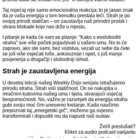
Taj osjećaj nije samo emocionalna reakcija; to je jasan znak
da je vaša energija u tom trenutku prestala teći. Strah je po
svojoj prirodi statičan – on zaustavlja naš prirodni protok i
stvara blokade koje nas drže u mjestu.
I pitanje je kada će vam se pitanje: “Kako s eosloboditi
straha” sve više početi pojavljivati u vašem umu. No to će
zapravo, ako ste sami, bez vodstva, vezati uz sebe da ćete
se još više osjećati loše, anksioznije i opet, s još manje
povjerenja u drugačiji i slobodniji ishod.
Strah je zaustavljena energija
U desetoj lekciji našeg Weekly Dojo serijala istražujemo
prirodu straha. Strah voli statičnost. On se nakuplja u
mračnim kutovima našeg uma i tijela, stvarajući osjećaj
bespomoćnosti. No, važno je razumjeti da energija straha
gubi svoju moć čim unesemo kretanje. Kada naučimo
prepoznati taj „energetski grč“, možemo ga svjesno
transformirati i dopustiti mu da napusti naš sustav.
Želiš preslušati?
Klikni za audio podcast varijantu