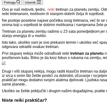
Pretraga
Izbornik
Ovo je naš redoviti, tjedni,
reiki
tretman za planetu zemlju. Od
reiki tretmanom, molitvom ili slanjem dobrih želja ili svjetlosti.
Ne postoje posebne najave početka ovog tretmana, već bi se svak
onima koji u svjetlosti te dobrim molitvama i namjerama žele 
Tretman za planetu zemlju radimo u 23 sata ponedjeljkom jer 
slanju energija ili u molitvi.
Isto tako, ukoliko vam je ovo prekasni termin i ukoliko već sp
odgovara odraditi ovakav tretman.
Prvi stupanj reikija može odrađivati reiki
tretman za planetu
na
povišenom katu. Bitno je da kroz fokus s rukama na zemlju, rei
Drugi i viši stupanj reikija, mogu raditi klasični tretman na
iz srca s onim što želite postići za dobrobit, očuvanje i iscjelje
praktičari mogu dodatno svojim alatima djelovati. Ljudska ras
same planete..
Ukoliko se želite priključiti i drugim našim događajima, pratite
Niste reiki praktičar?