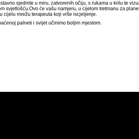
ostavno sjednite u miru, zatvorenih očiju, s rukama u krilu te vizu
om svjetlošću.Ovo će vašu namjeru, u cijelom tretmanu za planetu
u cijelu mrežu terapeuta koji vrše iscjeljenje.
noj palneti i svijet učinimo boljim mjestom.