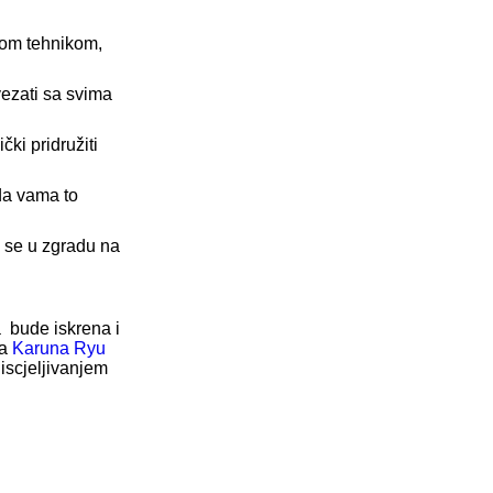
šom tehnikom,
vezati sa svima
ki pridružiti
ada vama to
li se u zgradu na
a bude iskrena i
pa
Karuna Ryu
iscjeljivanjem