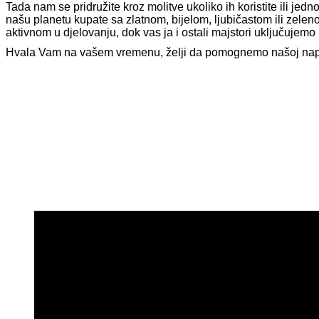
Tada nam se pridružite kroz molitve ukoliko ih koristite ili jedn
našu planetu kupate sa zlatnom, bijelom, ljubičastom ili zelen
aktivnom u djelovanju, dok vas ja i ostali majstori uključujemo 
Hvala Vam na vašem vremenu, želji da pomognemo našoj napaće