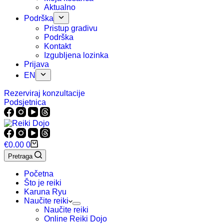
Aktualno
Podrška
Pristup gradivu
Podrška
Kontakt
Izgubljena lozinka
Prijava
EN
Rezerviraj konzultacije
Podsjetnica
Košarica
€
0.00
0
Pretraga
Početna
Što je reiki
Karuna Ryu
Naučite reiki
Naučite reiki
Online Reiki Dojo