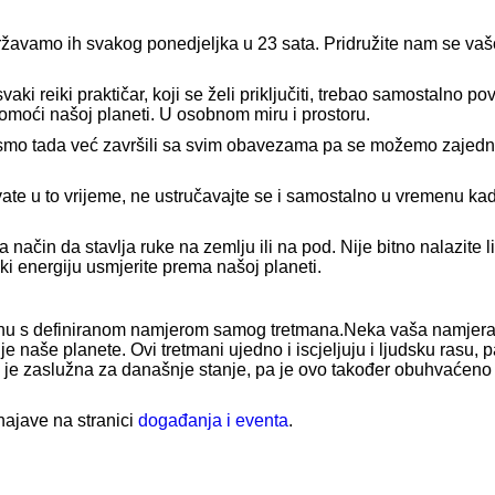
ržavamo ih svakog ponedjeljka u 23 sata. Pridružite nam se va
i reiki praktičar, koji se želi priključiti, trebao samostalno po
pomoći našoj planeti. U osobnom miru i prostoru.
smo tada već završili sa svim obavezama pa se možemo zajednič
avate u to vrijeme, ne ustručavajte se i samostalno u vremenu k
 način da stavlja ruke na zemlju ili na pod. Nije bitno nalazite 
ki energiju usmjerite prema našoj planeti.
 daljinu s definiranom namjerom samog tretmana.Neka vaša namjer
nje naše planete. Ovi tretmani ujedno i iscjeljuju i ljudsku rasu, 
a je zaslužna za današnje stanje, pa je ovo također obuhvaćeno 
 najave na stranici
događanja i eventa
.