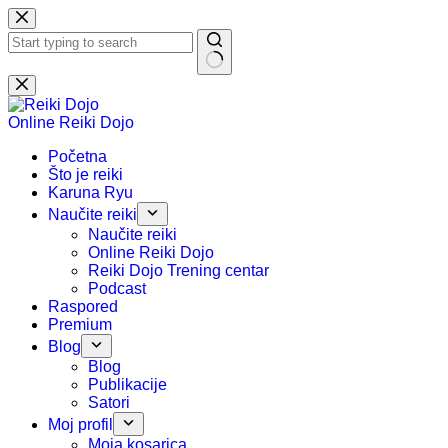
Preskoči
na
sadržaj
Nema
rezultata.
Online Reiki Dojo
Početna
Što je reiki
Karuna Ryu
Naučite reiki
Naučite reiki
Online Reiki Dojo
Reiki Dojo Trening centar
Podcast
Raspored
Premium
Blog
Blog
Publikacije
Satori
Moj profil
Moja kosarica