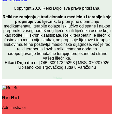
Javne obavjesti
Copyright
2026
Reiki Dojo
, sva prava pridržana.
Reiki ne zamjenjuje tradicionalnu medicinu i terapije koje
propisuje vaš liječnik,
te promjene u primanju
medikamenata i terapije dolaze isključivo od strane i nakon
preporuke vašeg nadležnog liječnika ili liječnika osobe koju
kao roditelj ili skrbnik zastupate. Reiki terapeut nije liječnik
(osim ako mu to nije struka), ne propisuje lijekove i terapije
lijekovima, te ne postavlja medicinske dijagnoze, već je rad
reiki terapeuta i svrha reiki tretmana dodatno
nadopunjavanje trenutačne terapije propisane od strane
vašeg liječnika.
Hikari Dojo d.o.o.
| OIB: 30917325253 | MBS: 070207926
Upisano kod Trgovačkog suda u Varaždinu
Prijava
Rei Bot
Administrator