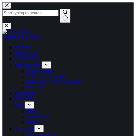
Preskoči
na
sadržaj
Nema
rezultata.
Online Reiki Dojo
Početna
Što je reiki
Karuna Ryu
Naučite reiki
Naučite reiki
Online Reiki Dojo
Reiki Dojo Trening centar
Podcast
Raspored
Premium
Blog
Blog
Publikacije
Satori
Moj profil
Moja kosarica