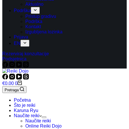
Aktualno
Podrška
Pristup gradivu
Podrška
Kontakt
Izgubljena lozinka
Prijava
EN
Rezerviraj konzultacije
Podsjetnica
Košarica
€
0.00
0
Pretraga
Početna
Što je reiki
Karuna Ryu
Naučite reiki
Naučite reiki
Online Reiki Dojo