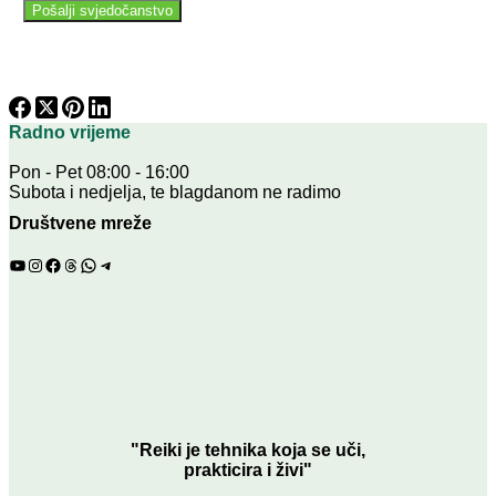
Pošalji svjedočanstvo
Radno vrijeme
Pon - Pet 08:00 - 16:00
Subota i nedjelja, te blagdanom ne radimo
Društvene mreže
YouTube
Instagram
Facebook
Threads
WhatsApp
Telegram
"Reiki je tehnika koja se uči,
prakticira i živi"