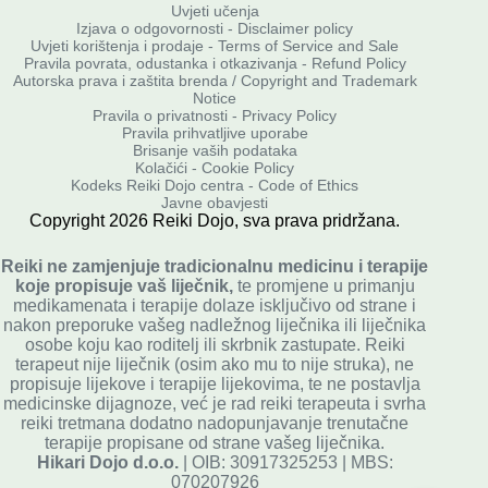
Uvjeti učenja
Izjava o odgovornosti - Disclaimer policy
Uvjeti korištenja i prodaje - Terms of Service and Sale
Pravila povrata, odustanka i otkazivanja - Refund Policy
Autorska prava i zaštita brenda / Copyright and Trademark
Notice
Pravila o privatnosti
-
Privacy Policy
Pravila prihvatljive uporabe
Brisanje vaših podataka
Kolačići - Cookie Policy
Kodeks Reiki Dojo centra - Code of Ethics
Javne obavjesti
Copyright
2026
Reiki Dojo
, sva prava pridržana.
Reiki ne zamjenjuje tradicionalnu medicinu i terapije
koje propisuje vaš liječnik,
te promjene u primanju
medikamenata i terapije dolaze isključivo od strane i
nakon preporuke vašeg nadležnog liječnika ili liječnika
osobe koju kao roditelj ili skrbnik zastupate. Reiki
terapeut nije liječnik (osim ako mu to nije struka), ne
propisuje lijekove i terapije lijekovima, te ne postavlja
medicinske dijagnoze, već je rad reiki terapeuta i svrha
reiki tretmana dodatno nadopunjavanje trenutačne
terapije propisane od strane vašeg liječnika.
Hikari Dojo d.o.o.
| OIB: 30917325253 | MBS:
070207926