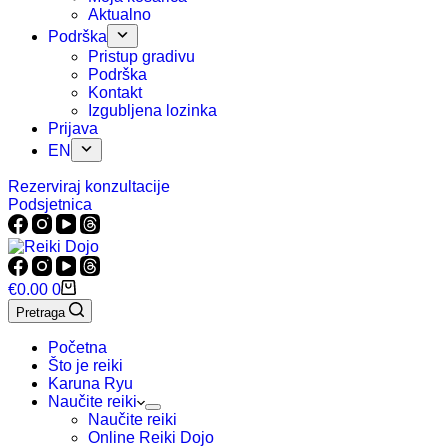
Aktualno
Podrška
Pristup gradivu
Podrška
Kontakt
Izgubljena lozinka
Prijava
EN
Rezerviraj konzultacije
Podsjetnica
Košarica
€
0.00
0
Pretraga
Početna
Što je reiki
Karuna Ryu
Naučite reiki
Naučite reiki
Online Reiki Dojo