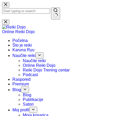
Preskoči
na
sadržaj
Nema
rezultata.
Online Reiki Dojo
Početna
Što je reiki
Karuna Ryu
Naučite reiki
Naučite reiki
Online Reiki Dojo
Reiki Dojo Trening centar
Podcast
Raspored
Premium
Blog
Blog
Publikacije
Satori
Moj profil
Moja kosarica