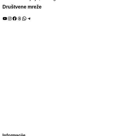
Društvene mreže
YouTube
Instagram
Facebook
Threads
WhatsApp
Telegram
Informacije