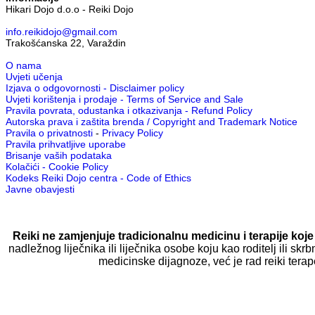
Hikari Dojo d.o.o - Reiki Dojo
info.reikidojo@gmail.com
Trakošćanska 22, Varaždin
O nama
Uvjeti učenja
Izjava o odgovornosti - Disclaimer policy
Uvjeti korištenja i prodaje - Terms of Service and Sale
Pravila povrata, odustanka i otkazivanja - Refund Policy
Autorska prava i zaštita brenda / Copyright and Trademark Notice
Pravila o privatnosti
-
Privacy Policy
Pravila prihvatljive uporabe
Brisanje vaših podataka
Kolačići - Cookie Policy
Kodeks Reiki Dojo centra - Code of Ethics
Javne obavjesti
Reiki ne zamjenjuje tradicionalnu medicinu i terapije koje 
nadležnog liječnika ili liječnika osobe koju kao roditelj ili skrb
medicinske dijagnoze, već je rad reiki tera