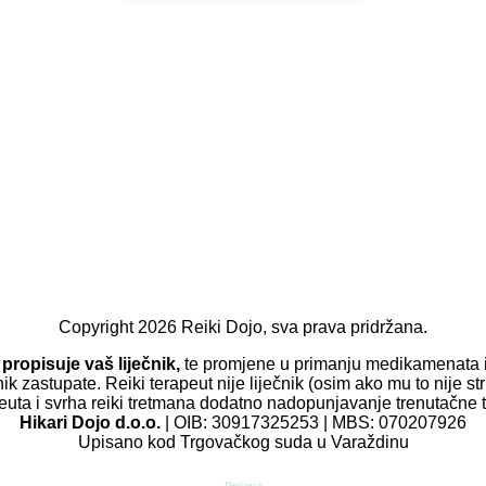
Copyright
2026
Reiki Dojo
, sva prava pridržana.
propisuje vaš liječnik,
te promjene u primanju medikamenata i 
nik zastupate. Reiki terapeut nije liječnik (osim ako mu to nije st
peuta i svrha reiki tretmana dodatno nadopunjavanje trenutačne t
Hikari Dojo d.o.o.
| OIB: 30917325253 | MBS: 070207926
Upisano kod Trgovačkog suda u Varaždinu