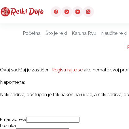
Preskoči
na
sadržaj
Početna
Što je reiki
Karuna Ryu
Naučite reiki
Ovaj sadržaj je zaštićen.
Registrirajte se
ako nemate svoj profil 
Napomena:
Neki sadržaj dostupan je tek nakon naruđbe, a neki sadržaj d
Email adresa
Lozinka