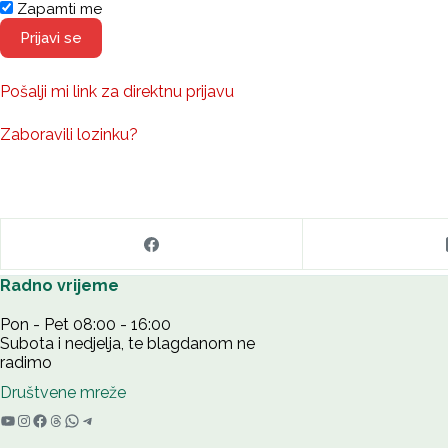
Zapamti me
Pošalji mi link za direktnu prijavu
Zaboravili lozinku?
Radno vrijeme
Pon - Pet 08:00 - 16:00
Subota i nedjelja, te blagdanom ne
radimo
Društvene mreže
YouTube
Instagram
Facebook
Threads
WhatsApp
Telegram