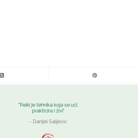
"Reiki je tehnika koja se uči,
prakticira i živi"
- Danijel Salijević