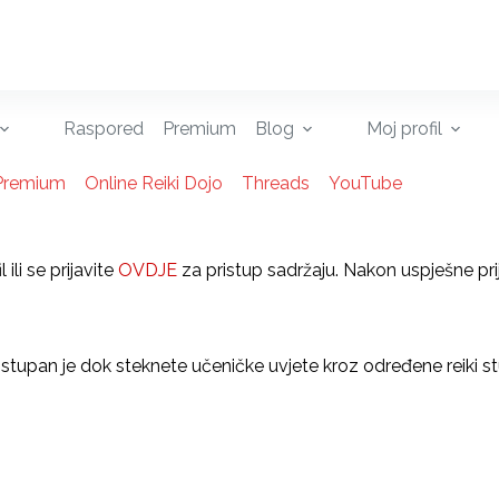
Raspored
Premium
Blog
Moj profil
Premium
Online Reiki Dojo
Threads
YouTube
ili se prijavite
OVDJE
za pristup sadržaju. Nakon uspješne prij
ostupan je dok steknete učeničke uvjete kroz određene reiki s