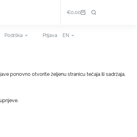
€
0.00
Košarica
Podrška
Prijava
EN
ave ponovno otvorite željenu stranicu tečaja ili sadržaja.
tupnjeve.