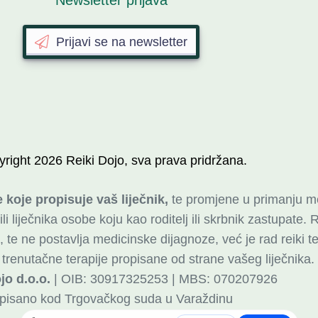
Newsletter prijava
Prijavi se na newsletter
yright
2026
Reiki Dojo
, sva prava pridržana.
 koje propisuje vaš liječnik,
te promjene u primanju me
 liječnika osobe koju kao roditelj ili skrbnik zastupate. R
ima, te ne postavlja medicinske dijagnoze, već je rad reiki
renutačne terapije propisane od strane vašeg liječnika.
jo d.o.o.
| OIB: 30917325253 | MBS: 070207926
pisano kod Trgovačkog suda u Varaždinu