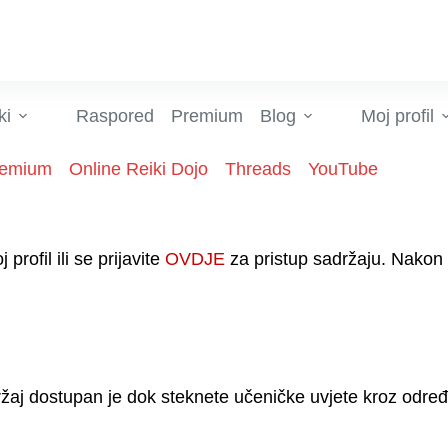
ki
Raspored
Premium
Blog
Moj profil
remium
Online Reiki Dojo
Threads
YouTube
rofil ili se prijavite
OVDJE
za pristup sadržaju. Nakon 
žaj dostupan je dok steknete učeničke uvjete kroz određ