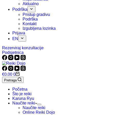
Aktualno
Podrška
Pristup gradivu
Podrška
Kontakt
Izgubljena lozinka
Prijava
EN
Rezerviraj konzultacije
Podsjetnica
Košarica
€
0.00
0
Pretraga
Početna
Što je reiki
Karuna Ryu
Naučite reiki
Naučite reiki
Online Reiki Dojo