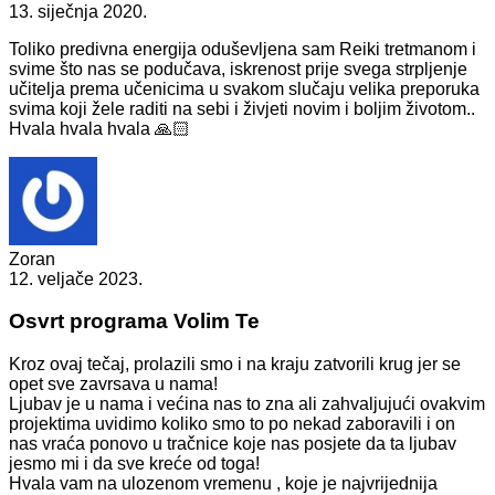
13. siječnja 2020.
Toliko predivna energija oduševljena sam Reiki tretmanom i
svime što nas se podučava, iskrenost prije svega strpljenje
učitelja prema učenicima u svakom slučaju velika preporuka
svima koji žele raditi na sebi i živjeti novim i boljim životom..
Hvala hvala hvala 🙏🏻
Zoran
12. veljače 2023.
Osvrt programa Volim Te
Kroz ovaj tečaj, prolazili smo i na kraju zatvorili krug jer se
opet sve zavrsava u nama!
Ljubav je u nama i većina nas to zna ali zahvaljujući ovakvim
projektima uvidimo koliko smo to po nekad zaboravili i on
nas vraća ponovo u tračnice koje nas posjete da ta ljubav
jesmo mi i da sve kreće od toga!
Hvala vam na ulozenom vremenu , koje je najvrijednija