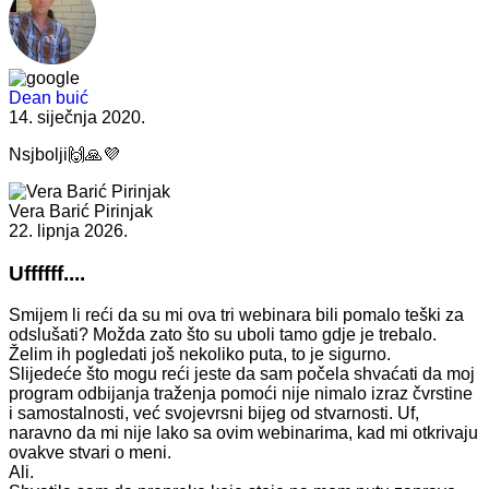
Dean buić
14. siječnja 2020.
Nsjbolji🙌🙏💜
Vera Barić Pirinjak
22. lipnja 2026.
Uffffff....
Smijem li reći da su mi ova tri webinara bili
pomalo teški za
odslušati? Možda zato što su uboli tamo gdje je trebalo.
Želim ih pogledati još nekoliko puta, to je sigurno.
Slijedeće što mogu reći jeste da sam počela shvaćati da moj
program odbijanja traženja pomoći nije nimalo izraz čvrstine
i samostalnosti, već svojevrsni bijeg od stvarnosti. Uf,
naravno da mi nije lako sa ovim webinarima, kad mi otkrivaju
ovakve stvari o meni.
Ali.