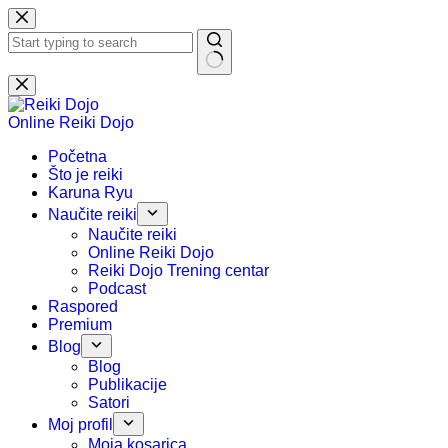
Preskoči
na
sadržaj
Nema
rezultata.
Online Reiki Dojo
Početna
Što je reiki
Karuna Ryu
Naučite reiki
Naučite reiki
Online Reiki Dojo
Reiki Dojo Trening centar
Podcast
Raspored
Premium
Blog
Blog
Publikacije
Satori
Moj profil
Moja kosarica