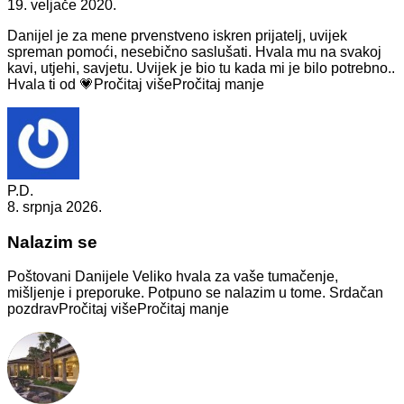
19. veljače 2020.
Danijel je za mene prvenstveno iskren prijatelj, uvijek
spreman pomoći,
nesebično saslušati. Hvala mu na svakoj
kavi, utjehi, savjetu. Uvijek je bio tu kada mi je bilo potrebno..
Hvala ti od 💗
Pročitaj više
Pročitaj manje
P.D.
8. srpnja 2026.
Nalazim se
Poštovani Danijele Veliko hvala za vaše tumačenje,
mišljenje i preporuke. Potpuno
se nalazim u tome. Srdačan
pozdrav
Pročitaj više
Pročitaj manje