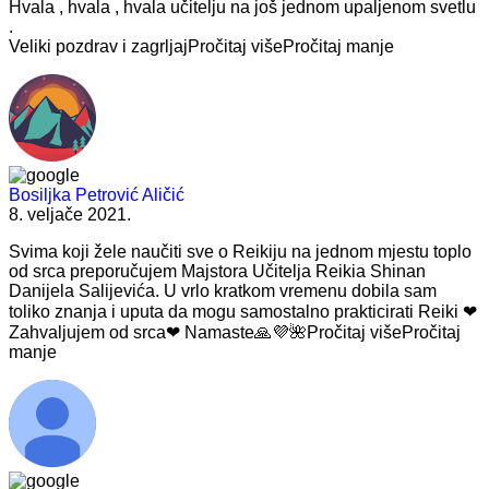
Hvala , hvala , hvala učitelju na još jednom upaljenom svetlu
.
Veliki pozdrav i zagrljaj
Pročitaj više
Pročitaj manje
Bosiljka Petrović Aličić
8. veljače 2021.
Svima koji žele naučiti sve o Reikiju na jednom mjestu
toplo
od srca preporučujem Majstora Učitelja Reikia Shinan
Danijela Salijevića. U vrlo kratkom vremenu dobila sam
toliko znanja i uputa da mogu samostalno prakticirati Reiki ❤
Zahvaljujem od srca❤ Namaste🙏💜🌺
Pročitaj više
Pročitaj
manje