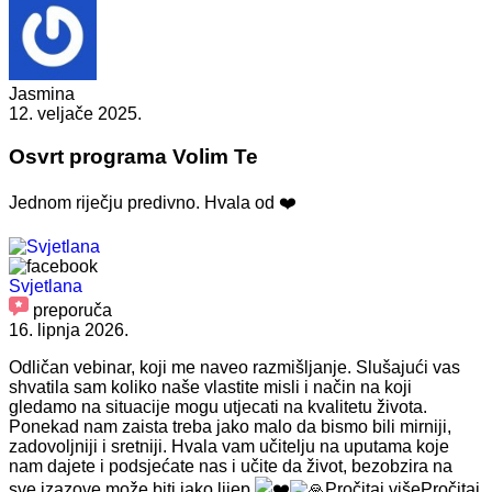
Jasmina
12. veljače 2025.
Osvrt programa Volim Te
Jednom riječju predivno. Hvala od ❤️
Svjetlana
preporuča
16. lipnja 2026.
Odličan vebinar, koji me naveo razmišljanje. Slušajući vas
shvatila sam
koliko naše vlastite misli i način na koji
gledamo na situacije mogu utjecati na kvalitetu života.
Ponekad nam zaista treba jako malo da bismo bili mirniji,
zadovoljniji i sretniji. Hvala vam učitelju na uputama koje
nam dajete i podsjećate nas i učite da život, bezobzira na
sve izazove može biti jako lijep
Pročitaj više
Pročitaj