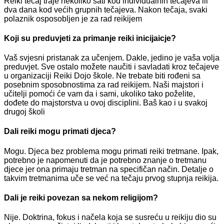
Reiki tečaj traje nekoliko sati kod individualnih tečajeva ili
dva dana kod većih grupnih tečajeva. Nakon tečaja, svaki
polaznik osposobljen je za rad reikijem
Koji su preduvjeti za primanje reiki inicijaicje?
Vaš svjesni pristanak za učenjem. Dakle, jedino je vaša volja
preduvjet. Sve ostalo možete naučiti i savladati kroz tečajeve
u organizaciji Reiki Dojo škole. Ne trebate biti rođeni sa
posebnim sposobnostima za rad reikijem. Naši majstori i
učitelji pomoći će vam da i sami, ukoliko tako poželite,
dođete do majstorstva u ovoj disciplini. Baš kao i u svakoj
drugoj školi
Dali reiki mogu primati djeca?
Mogu. Djeca bez problema mogu primati reiki tretmane. Ipak,
potrebno je napomenuti da je potrebno znanje o tretmanu
djece jer ona primaju tretman na specifičan način. Detalje o
takvim tretmanima uče se već na tečaju prvog stupnja reikija.
Dali je reiki povezan sa nekom religijom?
Nije. Doktrina, fokus i načela koja se susreću u reikiju dio su