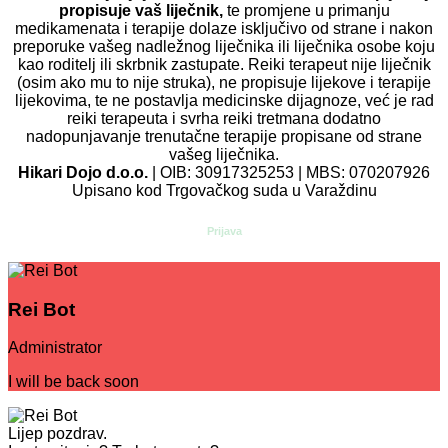
propisuje vaš liječnik,
te promjene u primanju
medikamenata i terapije dolaze isključivo od strane i nakon
preporuke vašeg nadležnog liječnika ili liječnika osobe koju
kao roditelj ili skrbnik zastupate. Reiki terapeut nije liječnik
(osim ako mu to nije struka), ne propisuje lijekove i terapije
lijekovima, te ne postavlja medicinske dijagnoze, već je rad
reiki terapeuta i svrha reiki tretmana dodatno
nadopunjavanje trenutačne terapije propisane od strane
vašeg liječnika.
Hikari Dojo d.o.o.
| OIB: 30917325253 | MBS: 070207926
Upisano kod Trgovačkog suda u Varaždinu
Prijava
Rei Bot
Administrator
I will be back soon
Lijep pozdrav.