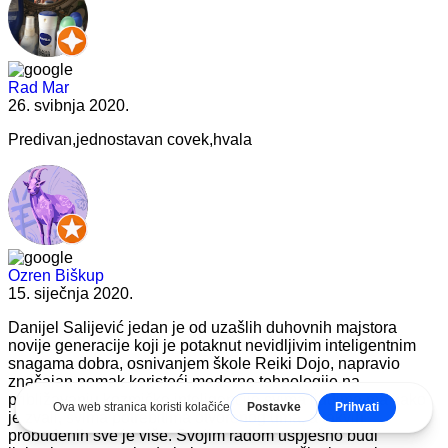
Rad Mar
26. svibnja 2020.
Predivan,jednostavan covek,hvala
Ozren Biškup
15. siječnja 2020.
Danijel Salijević jedan je od uzašlih duhovnih majstora
novije generacije
koji je potaknut nevidljivim inteligentnim
snagama dobra, osnivanjem škole Reiki Dojo, napravio
značajan pomak koristeći moderne tehnologije na
približavanju kozmičke inteligencije svima ljudima ma kako
je zvali, svima potrebitima otvorenog uma, a takvih
probuđenih sve je više. Svojim radom uspješno budi