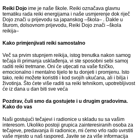
Reiki Dojo
ime je naše škole. Reiki označava glavnu
tematiku rada reiki energijama i naše usmjerenje dok riječ
Dojo znači u prijevodu sa japanskog –škola– . Dakle u
šturom, dolsovnom prijevodu, Reiki Dojo znači –škola
reikija–
Kako primjenjivati reiki samostalno
Več sa prvim stupnjem reikija, istog trenutka nakon samog
tečaja ili primanja usklađenja, vi ste sposobni sebi samoj
raditi reiki tretmane. Oni će utjecati na vaše fizičko,
emocionalno i mentalno tijelo te tu donjeti i promjenu. Isto
tako, reiki možete koristiti i kod svojih ukućana, ali i bilja i
životinja. Što ćete više raditi sa reiki tehnikom, upotrebljivost
će iz dana u dan biti sve veća
Pozdrav, čuli smo da gostujete i u drugim gradovima.
Kako do vas
Naši gostujući tečajevi i radionice u skladu su sa vašim
interesom. Ukoliko postoji grupica zainteresiranih osoba za
tečajeve, predavanja ili radionice, mi ćemo vrlo rado uvrstiti
vaše mjesto u naš raspored. Javite se za više informacija