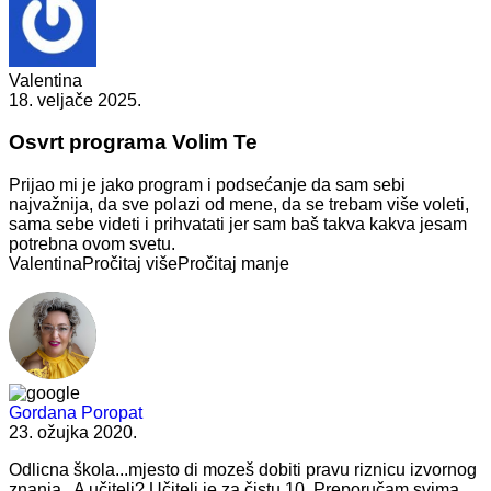
Valentina
18. veljače 2025.
Osvrt programa Volim Te
Prijao mi je jako program i podsećanje da sam sebi
najvažnija, da sve polazi od mene, da se trebam više voleti,
sama sebe videti i prihvatati jer sam baš takva kakva jesam
potrebna ovom svetu.
Valentina
Pročitaj više
Pročitaj manje
Gordana Poropat
23. ožujka 2020.
Odlicna škola...mjesto di mozeš dobiti pravu riznicu izvornog
znanja .
A učitelj? Učitelj je za čistu 10. Preporučam svima