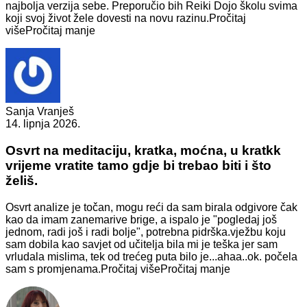
najbolja verzija sebe. Preporučio bih Reiki Dojo školu svima
koji svoj život žele dovesti na novu razinu.
Pročitaj
više
Pročitaj manje
Sanja Vranješ
14. lipnja 2026.
Osvrt na meditaciju, kratka, moćna, u kratkk
vrijeme vratite tamo gdje bi trebao biti i što
želiš.
Osvrt analize je točan, mogu reći da sam birala odgivore
čak
kao da imam zanemarive brige, a ispalo je "pogledaj još
jednom, radi još i radi bolje", potrebna pidrška.vježbu koju
sam dobila kao savjet od učitelja bila mi je teška jer sam
vrludala mislima, tek od trećeg puta bilo je...ahaa..ok. počela
sam s promjenama.
Pročitaj više
Pročitaj manje