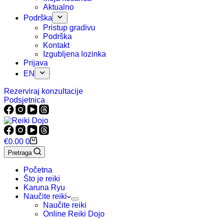
Aktualno
Podrška
Pristup gradivu
Podrška
Kontakt
Izgubljena lozinka
Prijava
EN
Rezerviraj konzultacije
Podsjetnica
Košarica
€
0.00
0
Pretraga
Početna
Što je reiki
Karuna Ryu
Naučite reiki
Naučite reiki
Online Reiki Dojo