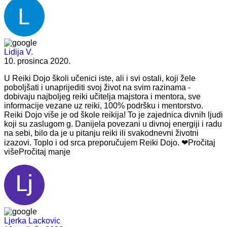
Lidija V.
10. prosinca 2020.
U Reiki Dojo školi učenici iste, ali i svi ostali,
koji žele
poboljšati i unaprijediti svoj život na svim razinama -
dobivaju najboljeg reiki učitelja majstora i mentora, sve
informacije vezane uz reiki, 100% podršku i mentorstvo.
Reiki Dojo više je od škole reikija! To je zajednica divnih ljudi
koji su zaslugom g. Danijela povezani u divnoj energiji i radu
na sebi, bilo da je u pitanju reiki ili svakodnevni životni
izazovi. Toplo i od srca preporučujem Reiki Dojo. ❤
Pročitaj
više
Pročitaj manje
Ljerka Lackovic