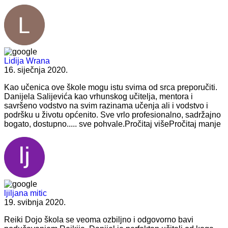
Lidija Wrana
16. siječnja 2020.
Kao učenica ove škole mogu istu svima od srca preporučiti.
Danijela Salijevića kao vrhunskog učitelja, mentora i
savršeno vodstvo na svim razinama učenja ali i vodstvo i
podršku u životu općenito. Sve vrlo profesionalno, sadržajno
bogato, dostupno..... sve pohvale.
Pročitaj više
Pročitaj manje
ljiljana mitic
19. svibnja 2020.
Reiki Dojo škola se veoma ozbiljno i odgovorno bavi