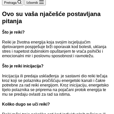
Pretraga
Izbornik
Ovo su vaša njačešće postavljana
pitanja
Što je reiki?
Reiki je životna energija koja svojim iscjeljujućim
djelovanjem pospješuje brži oporavak kod bolesti, uklanja
stres i napetost dubinskim opuštanjem te vraća psihički i
emocionalni mir i poslovnu sposobnost i ravnotežu.
Što je reiki inicijacija?
Inicijacija ili predaja usklađenja je sastavni dio reiki tečaja
kroz koji se polazniku pročišćuju energetski kanali i čakre
potrebne za rad reiki energijom. Kroz inicijaciju, energetsko
tijelo polaznika se priprema na pojačani protok energija te
mu se predaju ovlasti za rad sa istima.
Koliko dugo se uči reiki?