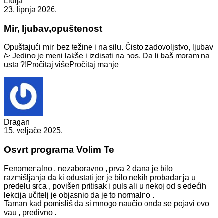
Lidija
23. lipnja 2026.
Mir, ljubav,opuštenost
Opuštajući mir, bez težine i na silu. Čisto zadovoljstvo, ljubav
/> Jedino je meni lakše i izdisati na nos. Da li baš moram na
usta ?!
Pročitaj više
Pročitaj manje
Dragan
15. veljače 2025.
Osvrt programa Volim Te
Fenomenalno , nezaboravno , prva 2 dana je bilo
razmišljanja
da ki odustati jer je bilo nekih probadanja u
predelu srca , povišen pritisak i puls ali u nekoj od sledećih
lekcija učitelj je objasnio da je to normalno .
Taman kad pomisliš da si mnogo naučio onda se pojavi ovo
vau , predivno .