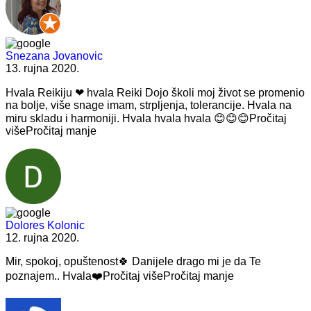
Snezana Jovanovic
13. rujna 2020.
Hvala Reikiju ❤ hvala Reiki Dojo školi moj život se
promenio
na bolje, više snage imam, strpljenja, tolerancije. Hvala na
miru skladu i harmoniji. Hvala hvala hvala 😊😊😊
Pročitaj
više
Pročitaj manje
Dolores Kolonic
12. rujna 2020.
Mir, spokoj, opuštenost🍀 Danijele drago mi je da Te
poznajem..
Hvala❤️
Pročitaj više
Pročitaj manje