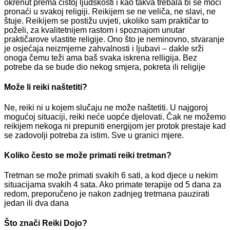
okrenut prema čistoj ljudskosti i kao takva trebala bi se moći
pronaći u svakoj religiji. Reikijem se ne veliča, ne slavi, ne
štuje. Reikijem se postižu uvjeti, ukoliko sam praktičar to
poželi, za kvalitetnijem rastom i spoznajom unutar
praktičarove vlastite religije. Ono što je neminovno, stvaranje
je osjećaja neizmjerne zahvalnosti i ljubavi – dakle srži
onoga čemu teži ama baš svaka iskrena relligija. Bez
potrebe da se bude dio nekog smjera, pokreta ili religije
Može li reiki naštetiti?
Ne, reiki ni u kojem slučaju ne može naštetiti. U najgoroj
mogućoj situaciji, reiki neće uopće djelovati. Čak ne možemo
reikijem nekoga ni prepuniti energijom jer protok prestaje kad
se zadovolji potreba za istim. Sve u granici mjere.
Koliko često se može primati reiki tretman?
Tretman se može primati svakih 6 sati, a kod djece u nekim
situacijama svakih 4 sata. Ako primate terapije od 5 dana za
redom, preporučeno je nakon zadnjeg tretmana pauzirati
jedan ili dva dana
Što znači Reiki Dojo?