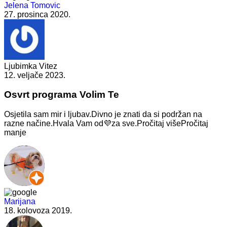
Jelena Tomovic
27. prosinca 2020.
Ljubimka Vitez
12. veljače 2023.
Osvrt programa Volim Te
Osjetila sam mir i ljubav.Divno je znati da si podržan
na
razne načine.Hvala Vam od💜za sve.
Pročitaj više
Pročitaj
manje
Marijana
18. kolovoza 2019.