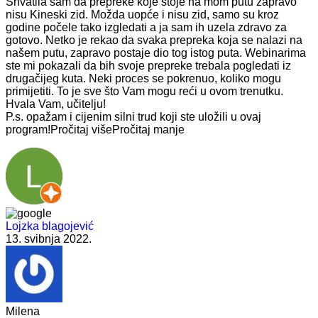
Shvatila sam da prepreke koje stoje na mom putu zapravo
nisu Kineski zid. Možda uopće i nisu zid, samo su kroz
godine počele tako izgledati a ja sam ih uzela zdravo za
gotovo. Netko je rekao da svaka prepreka koja se nalazi na
našem putu, zapravo postaje dio tog istog puta. Webinarima
ste mi pokazali da bih svoje prepreke trebala pogledati iz
drugačijeg kuta. Neki proces se pokrenuo, koliko mogu
primijetiti. To je sve što Vam mogu reći u ovom trenutku.
Hvala Vam, učitelju!
P.s. opažam i cijenim silni trud koji ste uložili u ovaj
program!
Pročitaj više
Pročitaj manje
Lojzka blagojević
13. svibnja 2022.
Milena