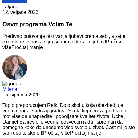
Tatjana
12. veljače 2023.
Osvrt programa Volim Te
Predivno putovanje otkrivanja ljubavi prema sebi, a svijet
oko mene
je postao ljepši upravo kroz tu ljubav!
Pročitaj
više
Pročitaj manje
Milena
15. siječnja 2020.
Toplo preporucujem Reiki Dojo skolu, koja obezbedjuje
veoma bogat sadrzaj
gradiva. Skola koja pruza podrsku i
motivise da unapredite i poboljsate kvalitet zivota. Ucitelj
Danijel Salijevic je veoma posvecen radu i spreman da
pomogne kako da unesemo vise svetla u zivot. Cast mi je sto
sam deo te skole!!!
Pročitaj više
Pročitaj manje