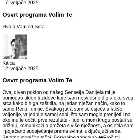
17. veljače 2025.
Osvrt programa Volim Te
Hvala Vam od Srca.
Kitica
12. veljače 2025.
Osvrt programa Volim Te
Ovaj divan poklon od našeg Senseija Danijela mi je
pomogao
ukloniti zidove koje sam nesvjesno digla oko svog
srca kako bih ga zaštitila, na jedan nježan način, kako to
samo Reiki i umije. Svakog jutra sam se osjećala lakše,
voljenije, vrijednije samoj sebi, što sam mogla prenijeti i na
okolinu te uočiti prve rezultate - ljudi u mom krugu postali su
brižniji, komunikacija prožeta s više nježnosti, a osjetila sam
i pojačano suosjećanje prema svima, uključujući sebe.
Stvarno magičan tečaj. Beskrajno zahvalna ❤️
Pročitaj