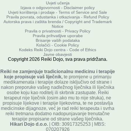
Uvjeti učenja
Izjava o odgovornosti - Disclaimer policy
Uvjeti korištenja i prodaje - Terms of Service and Sale
Pravila povrata, odustanka i otkazivanja - Refund Policy
Autorska prava i zaštita brenda / Copyright and Trademark
Notice
Pravila o privatnosti
-
Privacy Policy
Pravila prihvatljive uporabe
Brisanje vaših podataka
Kolačići - Cookie Policy
Kodeks Reiki Dojo centra - Code of Ethics
Javne obavjesti
Copyright
2026
Reiki Dojo
, sva prava pridržana.
Reiki ne zamjenjuje tradicionalnu medicinu i terapije
koje propisuje vaš liječnik,
te promjene u primanju
medikamenata i terapije dolaze isključivo od strane i
nakon preporuke vašeg nadležnog liječnika ili liječnika
osobe koju kao roditelj ili skrbnik zastupate. Reiki
terapeut nije liječnik (osim ako mu to nije struka), ne
propisuje lijekove i terapije lijekovima, te ne postavlja
medicinske dijagnoze, već je rad reiki terapeuta i svrha
reiki tretmana dodatno nadopunjavanje trenutačne
terapije propisane od strane vašeg liječnika.
Hikari Dojo d.o.o.
| OIB: 30917325253 | MBS:
070207926