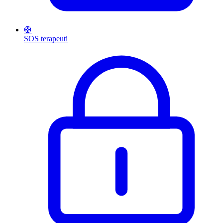
🛟
SOS terapeuti