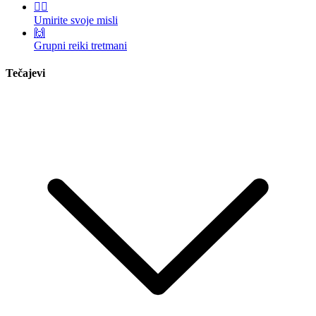
🧘‍♀️
Umirite svoje misli
🙌
Grupni reiki tretmani
Tečajevi