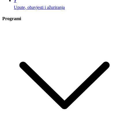
❓
Upute, obavjesti i ažuriranja
Programi