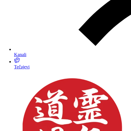
Kanali
Tečajevi