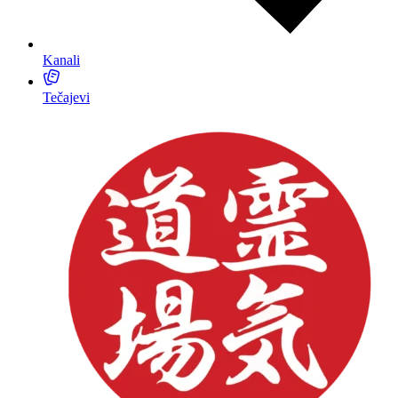
Kanali
Tečajevi