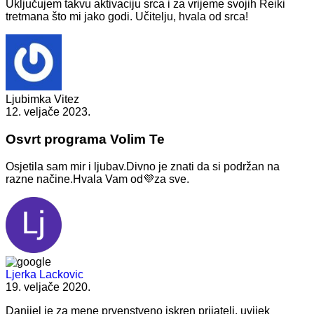
Uključujem takvu aktivaciju srca i za vrijeme svojih Reiki
tretmana što mi jako godi. Učitelju, hvala od srca!
Ljubimka Vitez
12. veljače 2023.
Osvrt programa Volim Te
Osjetila sam mir i ljubav.Divno je znati da si podržan na
razne načine.Hvala Vam od💜za sve.
Ljerka Lackovic
19. veljače 2020.
Danijel je za mene prvenstveno iskren prijatelj, uvijek