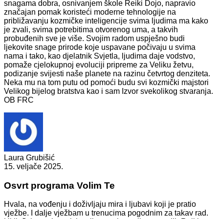
snagama dobra, osnivanjem škole Reiki Dojo, napravio
značajan pomak koristeći moderne tehnologije na
približavanju kozmičke inteligencije svima ljudima ma kako
je zvali, svima potrebitima otvorenog uma, a takvih
probuđenih sve je više. Svojim radom uspješno budi
ljekovite snage prirode koje uspavane počivaju u svima
nama i tako, kao djelatnik Svjetla, ljudima daje vodstvo,
pomaže cjelokupnoj evoluciji pripreme za Veliku žetvu,
podizanje svijesti naše planete na razinu četvrtog denziteta.
Neka mu na tom putu od pomoći budu svi kozmički majstori
Velikog bijelog bratstva kao i sam Izvor svekolikog stvaranja.
OB FRC
Laura Grubišić
15. veljače 2025.
Osvrt programa Volim Te
Hvala, na vođenju i doživljaju mira i ljubavi koji je pratio
vježbe. I dalje vježbam u trenucima pogodnim za takav rad.