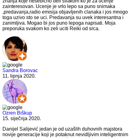
znanja koje nesebicno deli svakom ko je za ucenje
zainteresovan. Ucenje je vrlo lepo sa puno snimaka
,predavanja,radio emisija objavljenih clanaka i jos mnogo
toga uzivo sto se uci. Predavanja su uvek interesantna i
zanimljiva. Mogao bi jos puno lepoga napisati. Moja
preporuka svakom ko zeli uciti Reiki od srca.
Sandra Borovac
11. lipnja 2020.
Ozren Biškup
15. siječnja 2020.
Danijel Salijević jedan je od uzašlih duhovnih majstora
novije generacije koji je potaknut nevidljivim inteligentnim