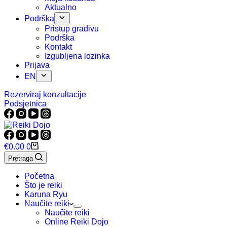
Aktualno
Podrška
Pristup gradivu
Podrška
Kontakt
Izgubljena lozinka
Prijava
EN
Rezerviraj konzultacije
Podsjetnica
Košarica
€
0.00
0
Pretraga
Početna
Što je reiki
Karuna Ryu
Naučite reiki
Naučite reiki
Online Reiki Dojo