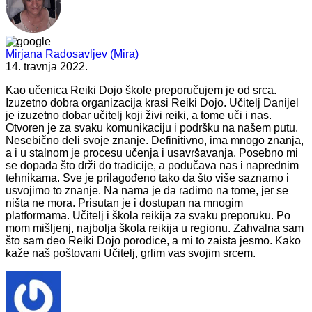
Mirjana Radosavljev (Mira)
14. travnja 2022.
Kao učenica Reiki Dojo škole preporučujem je od srca.
Izuzetno dobra organizacija krasi Reiki Dojo. Učitelj Danijel
je izuzetno dobar učitelj koji živi reiki, a tome uči i nas.
Otvoren je za svaku komunikaciju i podršku na našem putu.
Nesebično deli svoje znanje. Definitivno, ima mnogo znanja,
a i u stalnom je procesu učenja i usavršavanja. Posebno mi
se dopada što drži do tradicije, a podučava nas i naprednim
tehnikama. Sve je prilagođeno tako da što više saznamo i
usvojimo to znanje. Na nama je da radimo na tome, jer se
ništa ne mora. Prisutan je i dostupan na mnogim
platformama. Učitelj i škola reikija za svaku preporuku. Po
mom mišljenj, najbolja škola reikija u regionu. Zahvalna sam
što sam deo Reiki Dojo porodice, a mi to zaista jesmo. Kako
kaže naš poštovani Učitelj, grlim vas svojim srcem.