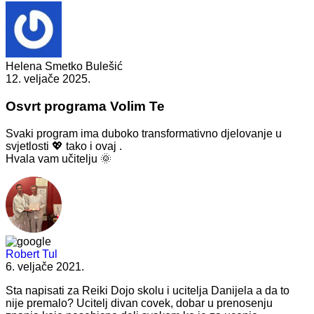
Helena Smetko Bulešić
12. veljače 2025.
Osvrt programa Volim Te
Svaki program ima duboko transformativno djelovanje u
svjetlosti 💖 tako i ovaj .
Hvala vam učitelju 🌞
Robert Tul
6. veljače 2021.
Sta napisati za Reiki Dojo skolu i ucitelja Danijela a da to
nije premalo? Ucitelj divan covek, dobar u prenosenju