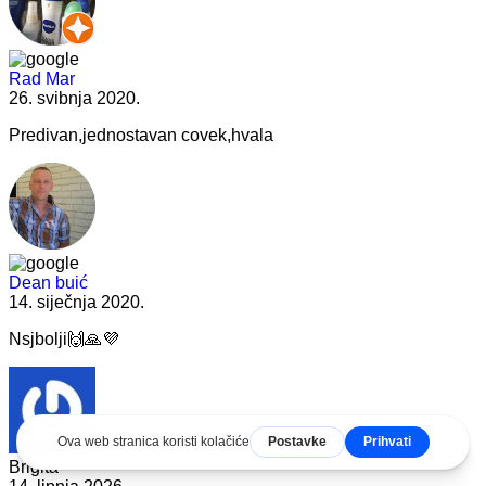
Rad Mar
26. svibnja 2020.
Predivan,jednostavan covek,hvala
Dean buić
14. siječnja 2020.
Nsjbolji🙌🙏💜
Brigita