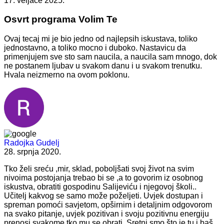
17. veljače 2025.
Osvrt programa Volim Te
Ovaj tecaj mi je bio jedno od najlepsih iskustava, toliko
jednostavno, a toliko mocno i duboko. Nastavicu da
primenjujem sve sto sam naucila, a naucila sam mnogo, dok
ne postanem ljubav u svakom danu i u svakom trenutku.
Hvala neizmerno na ovom poklonu.
Radojka Gudelj
28. srpnja 2020.
Tko želi sreću ,mir, sklad, poboljšati svoj život na svim
nivoima postojanja trebao bi se ,a to govorim iz osobnog
iskustva, obratiti gospodinu Salijeviću i njegovoj školi..
Učitelj kakvog se samo može poželjeti. Uvjek dostupan i
spreman pomoći savjetom, opširnim i detaljnim odgovorom
na svako pitanje, uvjek pozitivan i svoju pozitivnu energiju
prenosi svakome tko mu se obrati. Sretni smo što je tu i baš