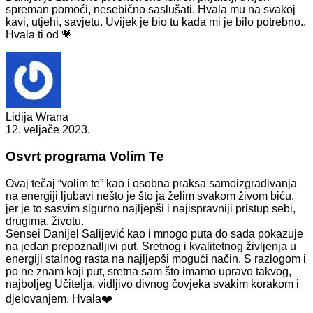
spreman pomoći, nesebično saslušati. Hvala mu na svakoj
kavi, utjehi, savjetu. Uvijek je bio tu kada mi je bilo potrebno..
Hvala ti od 💗
Lidija Wrana
12. veljače 2023.
Osvrt programa Volim Te
Ovaj tečaj “volim te” kao i osobna praksa samoizgrađivanja
na energiji ljubavi nešto je što ja želim svakom živom biću,
jer je to sasvim sigurno najljepši i najispravniji pristup sebi,
drugima, životu.
Sensei Danijel Salijević kao i mnogo puta do sada pokazuje
na jedan prepoznatljivi put. Sretnog i kvalitetnog življenja u
energiji stalnog rasta na najljepši mogući način. S razlogom i
po ne znam koji put, sretna sam što imamo upravo takvog,
najboljeg Učitelja, vidljivo divnog čovjeka svakim korakom i
djelovanjem. Hvala❤️