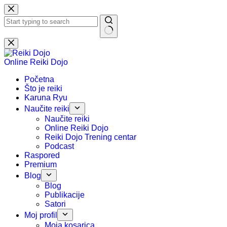
Preskoči
na
sadržaj
Nema
rezultata.
Online Reiki Dojo
Početna
Što je reiki
Karuna Ryu
Naučite reiki
Naučite reiki
Online Reiki Dojo
Reiki Dojo Trening centar
Podcast
Raspored
Premium
Blog
Blog
Publikacije
Satori
Moj profil
Moja kosarica