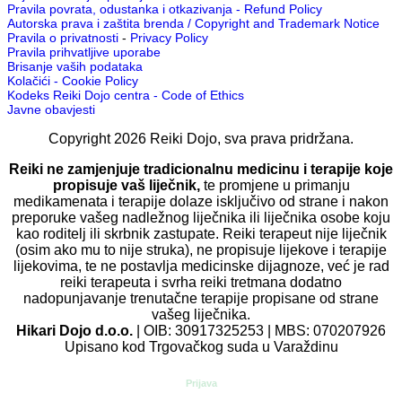
Pravila povrata, odustanka i otkazivanja - Refund Policy
Autorska prava i zaštita brenda / Copyright and Trademark Notice
Pravila o privatnosti
-
Privacy Policy
Pravila prihvatljive uporabe
Brisanje vaših podataka
Kolačići - Cookie Policy
Kodeks Reiki Dojo centra - Code of Ethics
Javne obavjesti
Copyright
2026
Reiki Dojo
, sva prava pridržana.
Reiki ne zamjenjuje tradicionalnu medicinu i terapije koje
propisuje vaš liječnik,
te promjene u primanju
medikamenata i terapije dolaze isključivo od strane i nakon
preporuke vašeg nadležnog liječnika ili liječnika osobe koju
kao roditelj ili skrbnik zastupate. Reiki terapeut nije liječnik
(osim ako mu to nije struka), ne propisuje lijekove i terapije
lijekovima, te ne postavlja medicinske dijagnoze, već je rad
reiki terapeuta i svrha reiki tretmana dodatno
nadopunjavanje trenutačne terapije propisane od strane
vašeg liječnika.
Hikari Dojo d.o.o.
| OIB: 30917325253 | MBS: 070207926
Upisano kod Trgovačkog suda u Varaždinu
Prijava