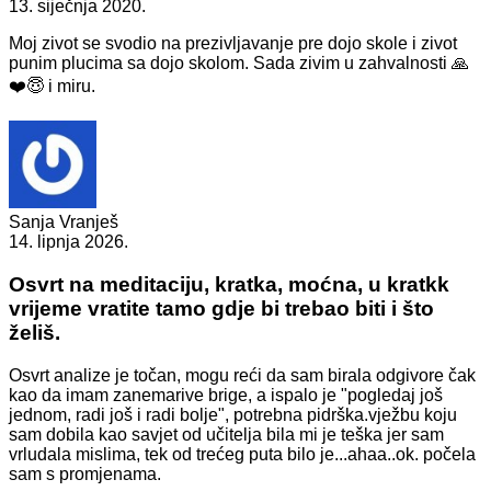
13. siječnja 2020.
Moj zivot se svodio na prezivljavanje pre dojo skole i zivot
punim plucima sa dojo skolom. Sada zivim u zahvalnosti 🙏
❤️😇 i miru.
Sanja Vranješ
14. lipnja 2026.
Osvrt na meditaciju, kratka, moćna, u kratkk
vrijeme vratite tamo gdje bi trebao biti i što
želiš.
Osvrt analize je točan, mogu reći da sam birala odgivore čak
kao da imam zanemarive brige, a ispalo je "pogledaj još
jednom, radi još i radi bolje", potrebna pidrška.vježbu koju
sam dobila kao savjet od učitelja bila mi je teška jer sam
vrludala mislima, tek od trećeg puta bilo je...ahaa..ok. počela
sam s promjenama.